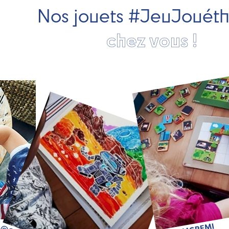
Nos jouets #JeuJouét
chez vous !