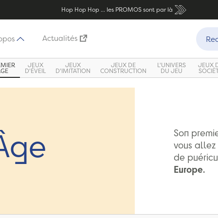
Hop Hop Hop ... les PROMOS sont par là
Recher
Actualités
opos
Rec
EMIER
JEUX
JEUX
JEUX DE
L'UNIVERS
JEUX 
ÂGE
D'ÉVEIL
D'IMITATION
CONSTRUCTION
DU JEU
SOCIÉ
 Âge
Son premie
vous allez 
de puéricu
Europe.