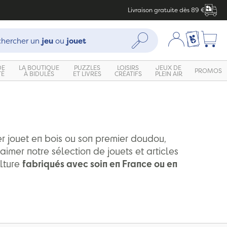
Livraison gratuite dès 89 €
che :
Mon compte
Ma liste c
Rechercher
hercher un
jeu
ou
jouet
DE
LA BOUTIQUE
PUZZLES
LOISIRS
JEUX DE
PROMOS
TÉ
À BIDULES
ET LIVRES
CRÉATIFS
PLEIN AIR
r jouet en bois ou son premier doudou,
aimer notre sélection de jouets et articles
lture
fabriqués avec soin en France ou en