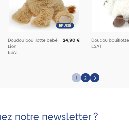
EPUISÉ
Doudou bouillotte bébé
24,90 €
Doudou bouillott
Lion
ESAT
ESAT
1
2
Suivant
nez notre newsletter ?