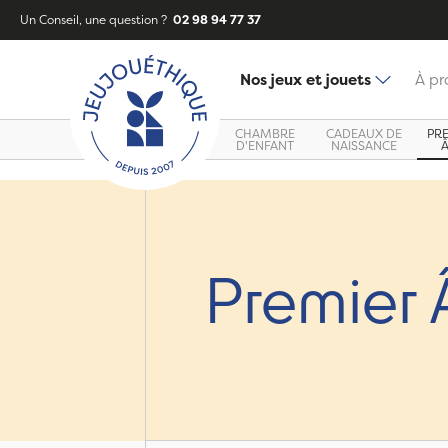
Un Conseil, une question ?
02 98 94 77 37
Nos jeux et jouets
À pr
CHAMBRE
CADEAUX DE
PR
D'ENFANT
NAISSANCE
Premier