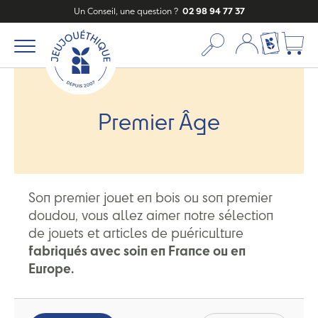
Un Conseil, une question ?
02 98 94 77 37
Mon compte
Ma liste c
Premier Âge
Son premier jouet en bois ou son premier
doudou, vous allez aimer notre sélection
de jouets et articles de puériculture
fabriqués avec soin en France ou en
Europe.