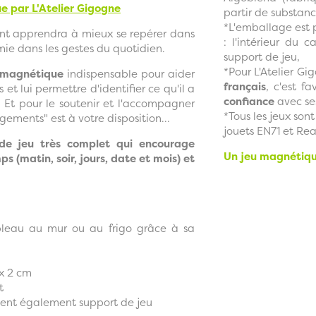
e par L'Atelier Gigogne
partir de substanc
*L'emballage est p
ant apprendra à mieux se repérer dans
: l'intérieur du 
mie dans les gestes du quotidien.
support de jeu,
*Pour L'Atelier Gi
 magnétique
indispensable pour aider
français
, c'est fav
et lui permettre d'identifier ce qu'il a
confiance
avec ses
re. Et pour le soutenir et l'accompagner
*Tous les jeux son
ements" est à votre disposition...
jouets EN71 et Rea
 de jeu très complet qui encourage
Un jeu magnétique
s (matin, soir, jours, date et mois) et
bleau au mur ou au frigo grâce à sa
 x 2 cm
t
ent également support de jeu