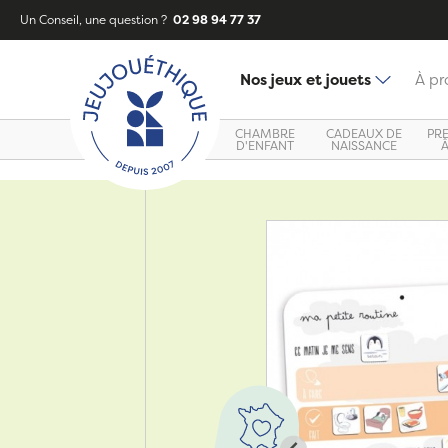
Un Conseil, une question ?
02 98 94 77 37
Nos jeux et jouets
À pr
CHAMBRE
CADEAUX DE
PR
D'ENFANT
NAISSANCE
Zoom