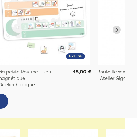
ÉPUISÉ
a petite Routine - Jeu
45,00 €
Bouteille sensorie
magnétique
L'Atelier Gigogne
'Atelier Gigogne