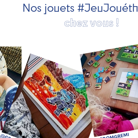
Nos jouets #JeuJouét
chez vous !
@GROMGREMI