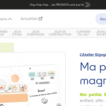
Hop Hop Hop ... les PROMOS sont par là
Recher
Actualités
opos
Rec
EMIER
JEUX
JEUX
JEUX DE
L'UNIVERS
JEUX 
ÂGE
D'ÉVEIL
D'IMITATION
CONSTRUCTION
DU JEU
SOCIÉ
L'Atelier Gigog
Zoom
Ma pe
magn
Ma petite 
enfant afin