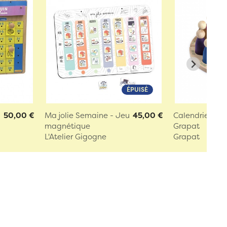
ÉPUISÉ
50,00 €
Ma jolie Semaine - Jeu
45,00 €
Calendrier per
magnétique
Grapat
L'Atelier Gigogne
Grapat