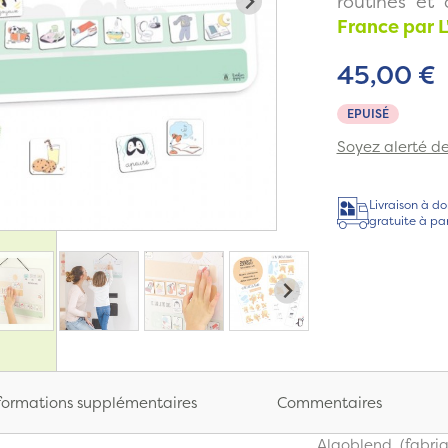
routines et
France par L
45,00 €
EPUISÉ
Soyez alerté de 
Livraison à do
gratuite à pa
formations supplémentaires
Commentaires
Algoblend (fabriq