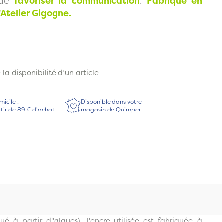
 de
favoriser la communication
.
Fabriqué en
'Atelier Gigogne.
la disponibilité d’un article
micile :
Disponible dans votre
rtir de 89 € d'achat
magasin de Quimper
ué à partir d''algues), l'encre utilisée est fabriquée à