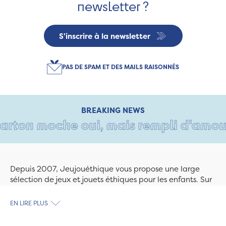
newsletter ?
S'inscrire à la newsletter
PAS DE SPAM ET DES MAILS RAISONNÉS
BREAKING NEWS
rton moche oui, mais rempli d'amour • 
Depuis 2007, Jeujouéthique vous propose une large
sélection de jeux et jouets éthiques pour les enfants. Sur
Jeujouethique.com ou à la boutique de Quimper,
découvrez le plus grand choix de jouets en bois
EN LIRE PLUS
exclusivement fabriqués en France et en Europe. Nous
travaillons avec des artisans et des PME spécialisés dans