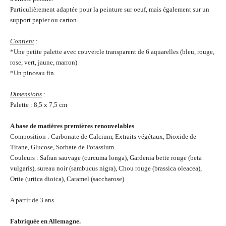
Particulièrement adaptée pour la peinture sur oeuf, mais également sur un
support papier ou carton.
Contient
:
*Une petite palette avec couvercle transparent de 6 aquarelles (bleu, rouge,
rose, vert, jaune, marron)
*Un pinceau fin
Dimensions
:
Palette : 8,5 x 7,5 cm
A base de matières premières renouvelables
Composition : Carbonate de Calcium, Extraits végétaux, Dioxide de
Titane, Glucose, Sorbate de Potassium.
Couleurs : Safran sauvage (curcuma longa), Gardenia bette rouge (beta
vulgaris), sureau noir (sambucus nigra), Chou rouge (brassica oleacea),
Ortie (urtica dioica), Caramel (saccharose).
A partir de 3 ans
Fabriquée en Allemagne.