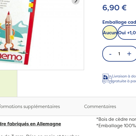
6,90 €
Emballage ca
Aucun
Oui
+
1,
-
+
Livraison à do
gratuite à pa
formations supplémentaires
Commentaires
*Bois de cèdre non
èdre fabriqués en Allemagne
*Emballage 100% 