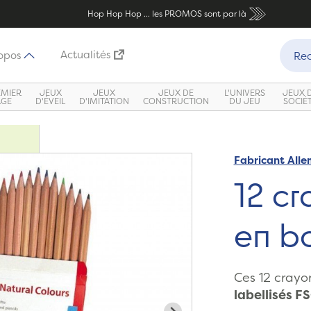
Hop Hop Hop ... les PROMOS sont par là
Recher
Actualités
opos
Rec
EMIER
JEUX
JEUX
JEUX DE
L'UNIVERS
JEUX 
ÂGE
D'ÉVEIL
D'IMITATION
CONSTRUCTION
DU JEU
SOCIÉ
Fabricant All
12 cr
en bo
Ces 12 crayo
labellisés F