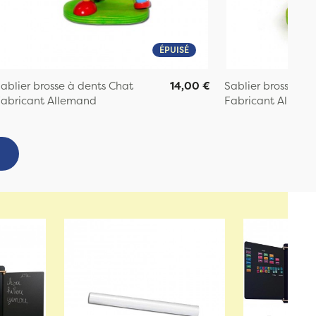
ÉPUISÉ
ablier brosse à dents Chat
14,00 €
Sablier brosse à d
abricant Allemand
Fabricant Allema