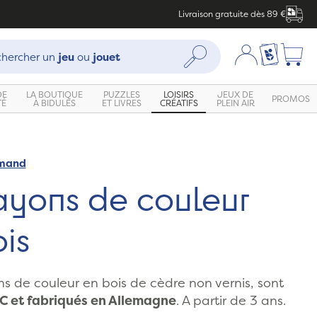
Livraison gratuite dès 89 €
che :
Mon compte
Ma liste c
Rechercher
hercher un
jeu
ou
jouet
DE
LA BOUTIQUE
PUZZLES
LOISIRS
JEUX DE
PROMOS
TÉ
À BIDULES
ET LIVRES
CRÉATIFS
PLEIN AIR
emand
ayons de couleur
is
ns de couleur en bois de cèdre non vernis, sont
SC et fabriqués en Allemagne
. A partir de 3 ans.