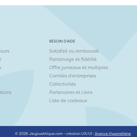
BESOIN D'AIDE
tours
Satisfait ou remboursé
é
Parrainage et fidélité
x
Offre jumeaux et multiples
Comités d'entreprises
Collectivités
ations
Partenaires
et
Liens
Liste de cadeaux
© 2026 Jeujouethique.com - création UX/UI :
Agence Hypersthène