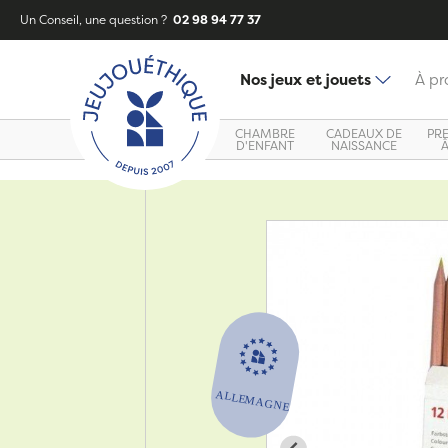
Un Conseil, une question ?
02 98 94 77 37
Nos jeux et jouets
À pr
CHAMBRE
CADEAUX DE
PR
D'ENFANT
NAISSANCE
Zoom