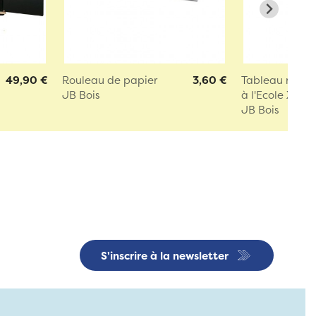
49,90 €
Rouleau de papier
3,60 €
Tableau mura
JB Bois
à l'Ecole XXL
JB Bois
S'inscrire à la newsletter