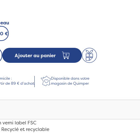
deau
00 €
Ajouter au panier
micile :
Disponible dans votre
rtir de 89 € d'achat
magasin de Quimper
 verni label FSC
Recyclé et recyclable