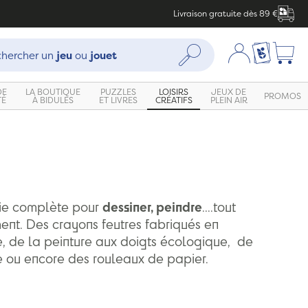
Livraison gratuite dès 89 €
che :
Mon compte
Ma liste c
Rechercher
hercher un
jeu
ou
jouet
DE
LA BOUTIQUE
PUZZLES
LOISIRS
JEUX DE
PROMOS
TÉ
À BIDULES
ET LIVRES
CRÉATIFS
PLEIN AIR
ie complète pour
dessiner, peindre
....tout
ent. Des crayons feutres fabriqués en
 de la peinture aux doigts écologique, de
e ou encore des rouleaux de papier.