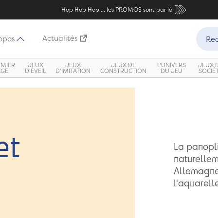
Hop Hop Hop ... les PROMOS sont par là
Recher
Actualités
opos
Rec
EMIER
JEUX
JEUX
JEUX DE
L'UNIVERS
JEUX 
ÂGE
D'ÉVEIL
D'IMITATION
CONSTRUCTION
DU JEU
SOCIÉ
et
La panopl
naturellem
Allemagne,
l'aquarell