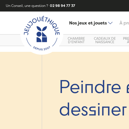
Un Conseil, une question ?
02 98 94 77 37
Nos jeux et jouets
À pr
CHAMBRE
CADEAUX DE
PR
D'ENFANT
NAISSANCE
Peindre 
dessiner