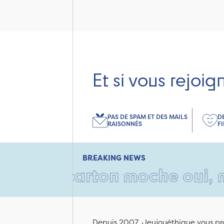
Et si vous rejoig
PAS DE SPAM ET DES MAILS
D
RAISONNÉS
F
BREAKING NEWS
• Un carton moche oui, mais 
Depuis 2007, Jeujouéthique vous pro