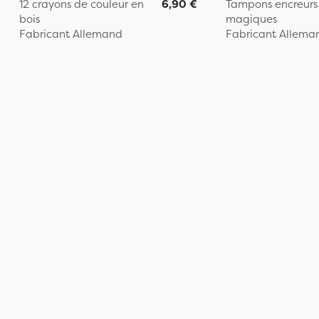
12 crayons de couleur en
6,90 €
Tampons encreurs
bois
magiques
Fabricant Allemand
Fabricant Allema