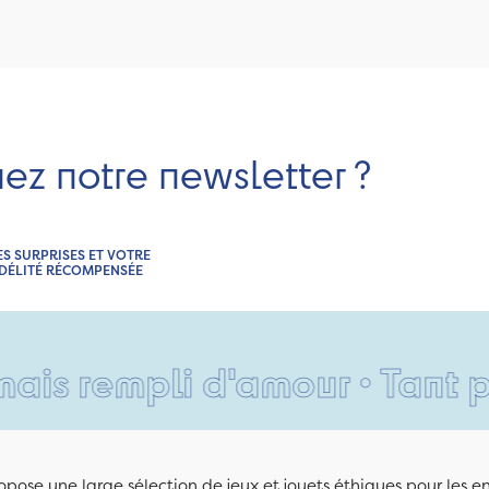
nez notre newsletter ?
ES SURPRISES ET VOTRE
IDÉLITÉ RÉCOMPENSÉE
rempli d'amour • Tant pis po
pose une large sélection de jeux et jouets éthiques pour les 