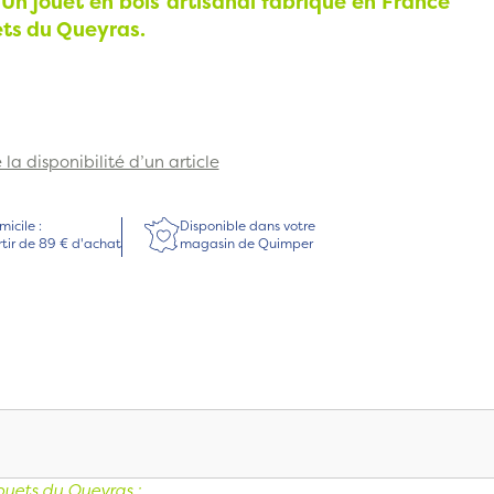
.
Un jouet en bois artisanal fabriqué en France
ets du Queyras.
la disponibilité d’un article
micile :
Disponible dans votre
rtir de 89 € d'achat
magasin de Quimper
ouets du Queyras
: