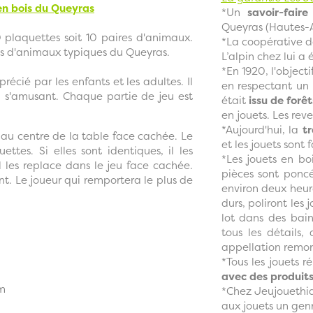
en bois du Queyras
*Un
savoir-faire
Queyras (Hautes-A
laquettes soit 10 paires d'animaux.
*La coopérative 
les d'animaux typiques du Queyras.
L’alpin chez lui a
*En 1920, l'objecti
écié par les enfants et les adultes. Il
en respectant un c
 s'amusant. Chaque partie de jeu est
était
issu de forêt
en jouets. Les rev
*Aujourd'hui, la
tr
 au centre de la table face cachée. Le
et les jouets sont 
ttes. Si elles sont identiques, il les
*Les jouets en bo
il les replace dans le jeu face cachée.
pièces sont ponc
nt. Le joueur qui remportera le plus de
environ deux heure
durs, poliront les
lot dans des bain
tous les détails,
appellation remont
*Tous les jouets 
avec des produits
cm
*Chez Jeujouethiq
aux jouets un genr