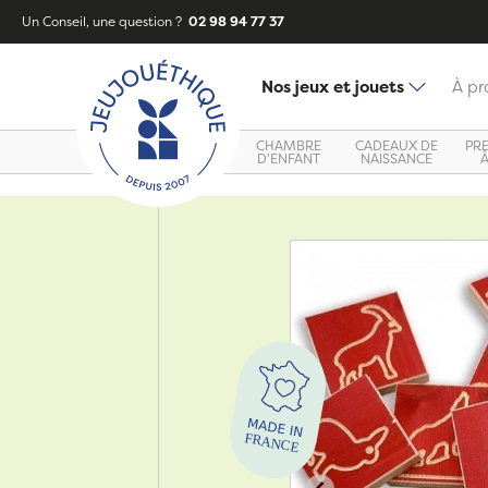
Un Conseil, une question ?
02 98 94 77 37
Nos jeux et jouets
À pr
CHAMBRE
CADEAUX DE
PR
D'ENFANT
NAISSANCE
Zoom