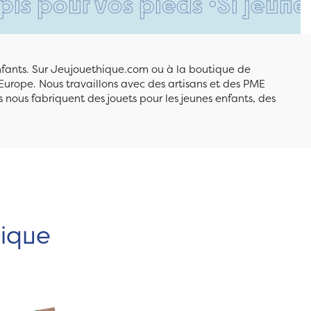
 vos pieds •
Si jeune et déj
enfants. Sur Jeujouethique.com ou à la boutique de
Europe. Nous travaillons avec des artisans et des PME
 nous fabriquent des jouets pour les jeunes enfants, des
hique