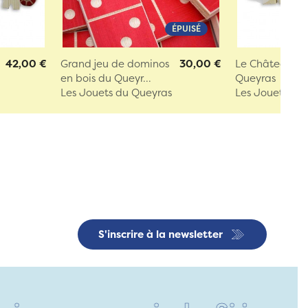
ÉPUISÉ
42,00 €
Grand jeu de dominos
30,00 €
Le Château en
en bois du Queyr...
Queyras
Les Jouets du Queyras
Les Jouets du
S'inscrire à la newsletter