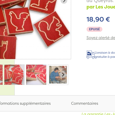
du Queyras
par Les Jou
18,90 €
EPUISÉ
Soyez alerté de 
Livraison à do
gratuite à pa
formations supplémentaires
Commentaires
La garantie Les J