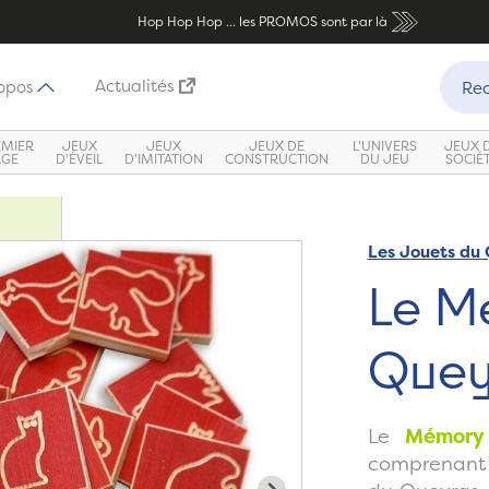
Hop Hop Hop ... les PROMOS sont par là
Recher
Actualités
opos
Rec
EMIER
JEUX
JEUX
JEUX DE
L'UNIVERS
JEUX 
ÂGE
D'ÉVEIL
D'IMITATION
CONSTRUCTION
DU JEU
SOCIÉ
Les Jouets du
Zoom
Le M
Quey
Le
Mémory
comprenant 1