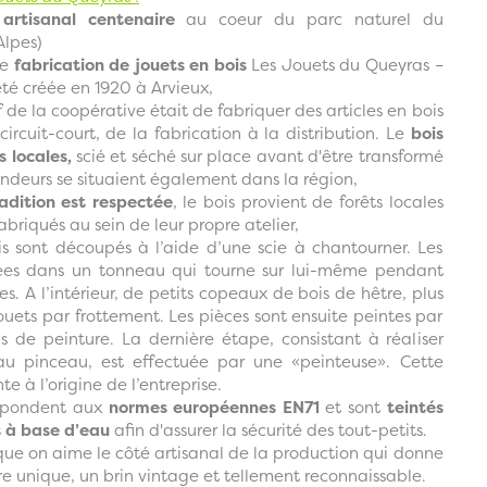
 artisanal centenaire
au coeur du parc naturel du
lpes)
de
fabrication de jouets en bois
Les Jouets du Queyras –
 été créée en 1920 à Arvieux,
f de la coopérative était de fabriquer des articles en bois
ircuit-court, de la fabrication à la distribution. Le
bois
s locales,
scié et séché sur place avant d'être transformé
endeurs se situaient également dans la région,
adition est respectée
, le bois provient de forêts locales
fabriqués au sein de leur propre atelier,
is sont découpés à l’aide d’une scie à chantourner. Les
ées dans un tonneau qui tourne sur lui-même pendant
s. A l’intérieur, de petits copeaux de bois de hêtre, plus
 jouets par frottement. Les pièces sont ensuite peintes par
s de peinture. La dernière étape, consistant à réaliser
 au pinceau, est effectuée par une «peinteuse». Cette
e à l’origine de l’entreprise.
répondent aux
normes européennes EN71
et sont
teintés
 à base d’eau
afin d'assurer la sécurité des tout-petits.
ue on aime le côté artisanal de la production qui donne
e unique, un brin vintage et tellement reconnaissable.