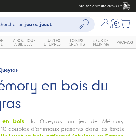
Livraison gratuite dès 89 €
che :
Mon compte
Ma liste c
Rechercher
hercher un
jeu
ou
jouet
DE
LA BOUTIQUE
PUZZLES
LOISIRS
JEUX DE
PROMOS
TÉ
À BIDULES
ET LIVRES
CRÉATIFS
PLEIN AIR
 Queyras
Zoom
émory en bois du
ras
 en bois
du Queyras, un jeu de Mémory
0 couples d'animaux présents dans les forêts