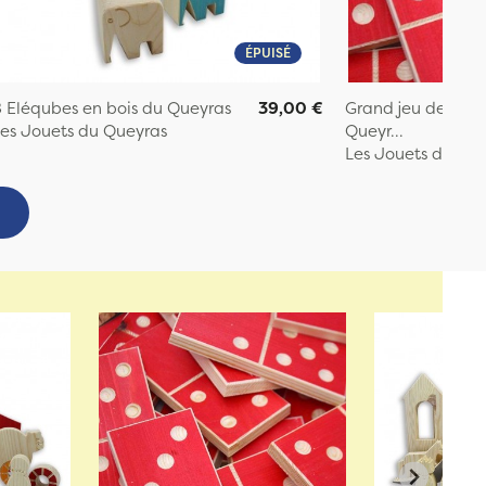
ÉPUISÉ
 Eléqubes en bois du Queyras
39,00 €
Grand jeu de domi
es Jouets du Queyras
Queyr...
Les Jouets du Qu