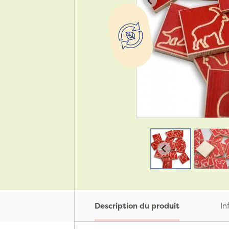
Description du produit
In