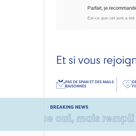
Parfait, je recommand
Est-ce que cet avis a été 
Et si vous rejoig
PAS DE SPAM ET DES MAILS
D
RAISONNÉS
F
BREAKING NEWS
che oui, mais rempli d'amour