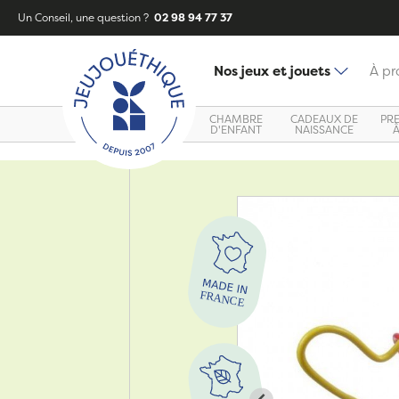
Un Conseil, une question ?
02 98 94 77 37
Nos jeux et jouets
À pr
CHAMBRE
CADEAUX DE
PR
D'ENFANT
NAISSANCE
Zoom