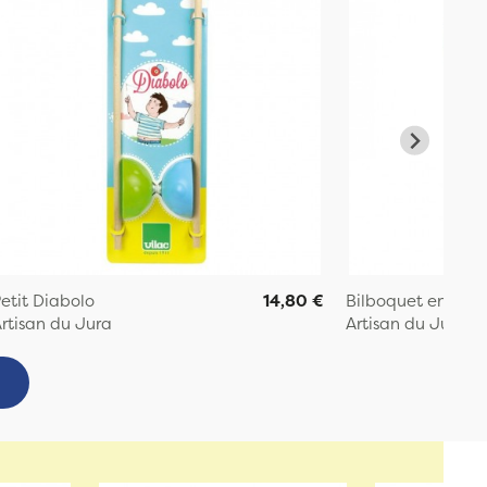
etit Diabolo
14,80 €
Bilboquet en bois
rtisan du Jura
Artisan du Jura