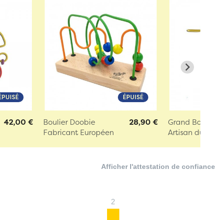
ÉPUISÉ
ÉPUISÉ
42,00 €
Boulier Doobie
28,90 €
Grand Boulier
Fabricant Européen
Artisan du Jur
Afficher l'attestation de confiance
2