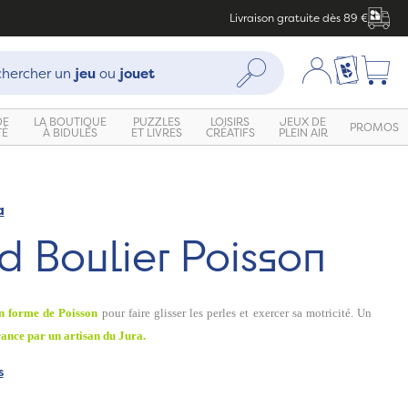
Livraison gratuite dès 89 €
che :
Mon compte
Ma liste c
Rechercher
hercher un
jeu
ou
jouet
DE
LA BOUTIQUE
PUZZLES
LOISIRS
JEUX DE
PROMOS
TÉ
À BIDULES
ET LIVRES
CRÉATIFS
PLEIN AIR
a
d Boulier Poisson
n forme de Poisson
pour faire glisser les perles et exercer sa motricité. Un
ance par un artisan du Jura.
s