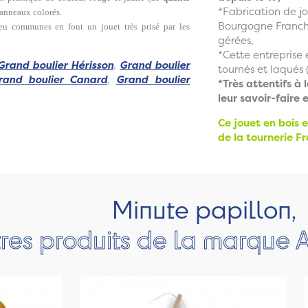
*Fabrication de jo
7 anneaux colorés.
Bourgogne Franche
peu communes en font un jouet très prisé par les
gérées,
*Cette entreprise 
Grand boulier Hérisson
,
Grand boulier
tournés et laqués (
rand boulier Canard
,
Grand boulier
*Très attentifs à 
leur savoir-faire 
Ce jouet en bois e
de la tournerie Fr
Minute papillon,
res produits de la marque A