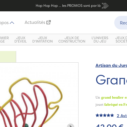
Hop Hop Hop ... les PROMOS sont par là
Recher
Actualités
opos
Rec
EMIER
JEUX
JEUX
JEUX DE
L'UNIVERS
JEUX 
ÂGE
D'ÉVEIL
D'IMITATION
CONSTRUCTION
DU JEU
SOCIÉ
Artisan du Jur
Gran
Un
grand boulier e
jouet
fabriqué en Fr
2 Avi
42,00 €