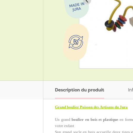
Description du produit
In
Grand boulier Poisson des Artisans du Jura
Un grand
boulier en bois et plastique
en form
votre enfant
Son grand socle en bois accueille deux tiges 