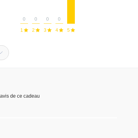
0
0
0
0
1
2
3
4
5
s sont ravis de ce cadeau