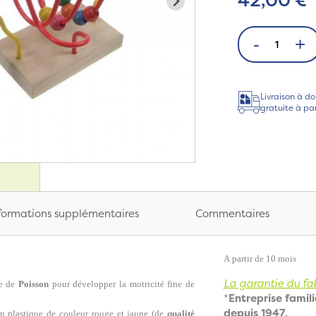
-
+
Livraison à do
gratuite à pa
formations supplémentaires
Commentaires
A partir de 10 mois
La garantie du fab
e de
Poisson
pour développer la motricité fine de
*
Entreprise famili
depuis 1947,
en plastique de couleur rouge et jaune (de
qualité