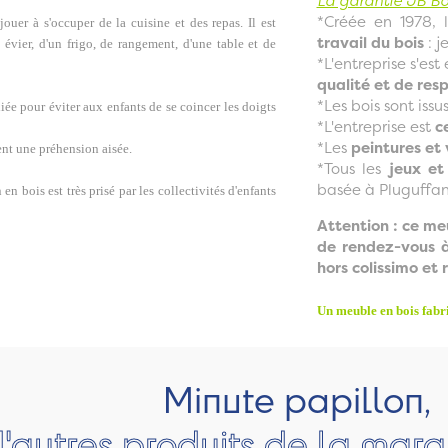
La garantie JB Bo
*Créée en 1978, l
jouer à s'occuper de la cuisine et des repas. Il est
travail du bois
: j
évier, d'un frigo, de rangement, d'une table et de
*L'entreprise s'e
qualité et de res
*Les bois sont iss
ée pour éviter aux enfants de se coincer les doigts
*L'entreprise est
c
*Les
peintures et 
ent une préhension aisée.
*Tous les
jeux et
basée à Pluguffan
n bois est très prisé par les collectivités d'enfants
Attention : ce me
de rendez-vous à
hors colissimo et r
Un meuble en bois fabr
Minute papillon,
'autres produits de la marq