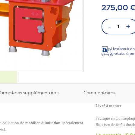
275,00 
-
+
Livraison à do
gratuite à pa
formations supplémentaires
Commentaires
Livré à monter
Fabriqué en Contreplaq
e collection de
mobilier d'imitation
spécialement
Bois issu de forêts durab
is).