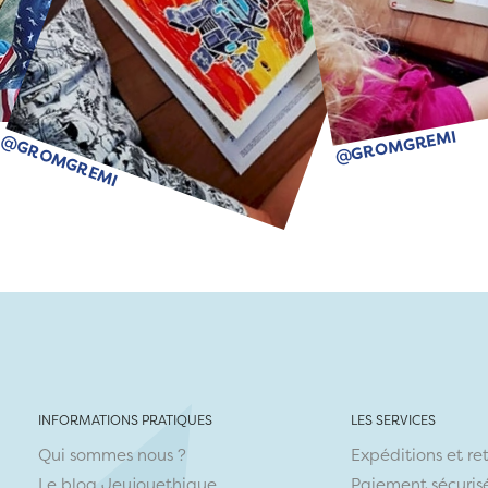
@GROMGREMI
@GROMGREMI
INFORMATIONS PRATIQUES
LES SERVICES
Qui sommes nous ?
Expéditions et re
Le blog Jeujouethique
Paiement sécuris