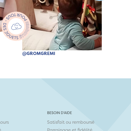
@GROMGREMI
BESOIN D'AIDE
tours
Satisfait ou remboursé
é
Parrainage et fidélité