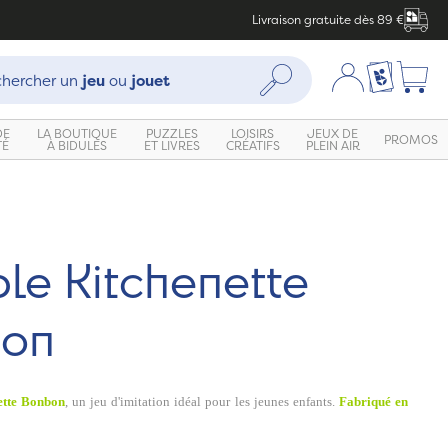
Livraison gratuite dès 89 €
che :
Mon compte
Ma liste c
Rechercher
hercher un
jeu
ou
jouet
DE
LA BOUTIQUE
PUZZLES
LOISIRS
JEUX DE
PROMOS
TÉ
À BIDULES
ET LIVRES
CRÉATIFS
PLEIN AIR
le Kitchenette
on
ette Bonbon
, un jeu d'imitation idéal pour les jeunes enfants.
Fabriqué en