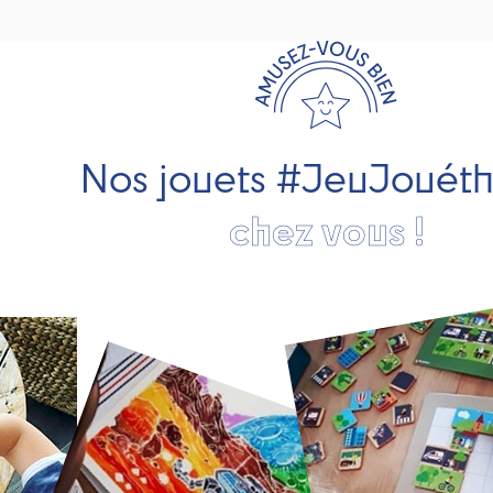
Nos jouets #JeuJouét
chez vous !