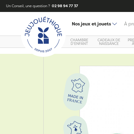
Un Conseil, une question ?
02 98 94 77 37
Nos jeux et jouets
À pr
CHAMBRE
CADEAUX DE
PR
D'ENFANT
NAISSANCE