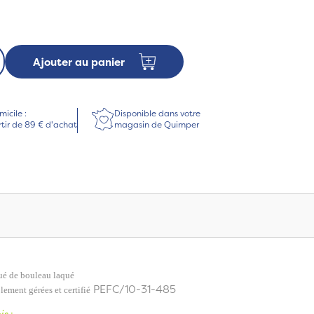
€
Ajouter au panier
micile :
Disponible dans votre
rtir de 89 € d'achat
magasin de Quimper
ué de bouleau laqué
PEFC/10-31-485
lement gérées et certifié