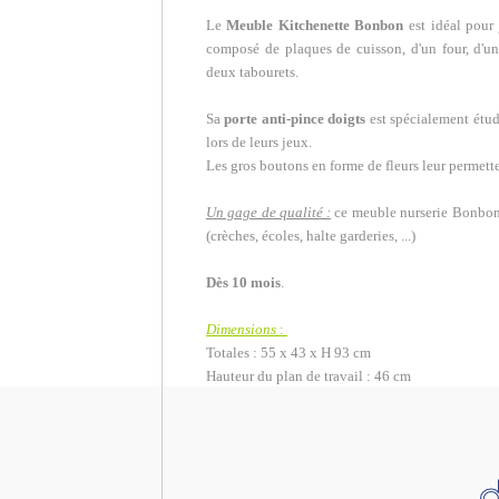
Le
Meuble Kitchenette Bonbon
est idéal pour 
composé de plaques de cuisson, d'un four, d'un 
deux tabourets.
Sa
porte anti-pince doigts
est spécialement étudi
lors de leurs jeux.
Les gros boutons en forme de fleurs leur permett
Un gage de qualité :
ce meuble nurserie Bonbon e
(crèches, écoles, halte garderies, ...)
Dès 10 mois
.
Dimensions
:
Totales : 55 x 43 x H 93 cm
Hauteur du plan de travail : 46 cm
d