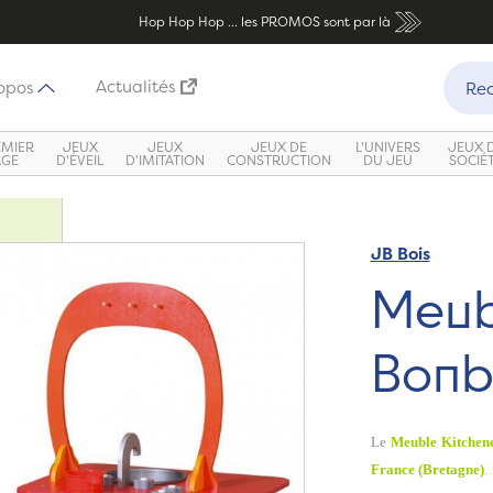
Hop Hop Hop ... les PROMOS sont par là
Recher
Actualités
opos
Rec
EMIER
JEUX
JEUX
JEUX DE
L'UNIVERS
JEUX 
ÂGE
D'ÉVEIL
D'IMITATION
CONSTRUCTION
DU JEU
SOCIÉ
JB Bois
Meub
Bonb
Le
Meuble Kitchen
France (Bretagne)
.