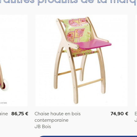
aine
86,75 €
Chaise haute en bois
74,90 €
E
contemporaine
J
JB Bois