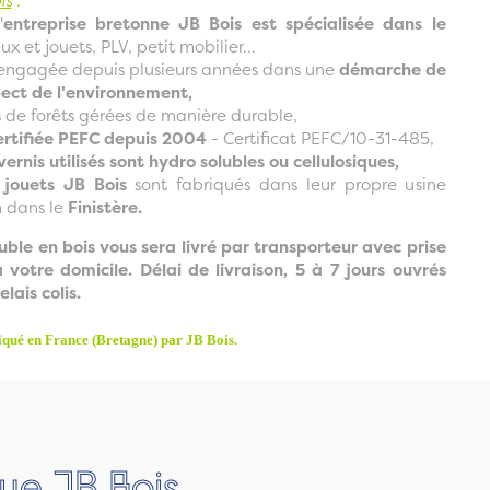
is
:
'
entreprise bretonne JB Bois est spécialisée dans le
eux et jouets, PLV, petit mobilier...
st engagée depuis plusieurs années dans une
démarche de
pect de l'environnement,
us de forêts gérées de manière durable,
ertifiée PEFC depuis 2004
- Certificat PEFC/10-31-485,
vernis utilisés sont hydro solubles ou cellulosiques,
 jouets JB Bois
sont fabriqués dans leur propre usine
 dans le
Finistère.
uble en bois vous sera livré par transporteur avec prise
 votre domicile.
Délai de livraison, 5 à 7 jours ouvrés
elais colis.
iqué en France (Bretagne) par JB Bois.
ue JB Bois