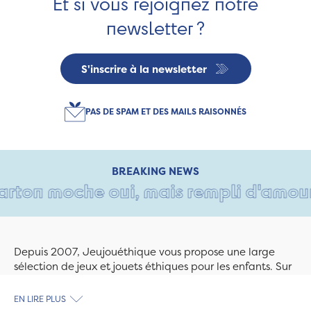
Et si vous rejoignez notre
newsletter ?
S'inscrire à la newsletter
PAS DE SPAM ET DES MAILS RAISONNÉS
BREAKING NEWS
arton moche oui, mais rempli d'amour •
Depuis 2007, Jeujouéthique vous propose une large
sélection de jeux et jouets éthiques pour les enfants. Sur
Jeujouethique.com ou à la boutique de Quimper,
découvrez le plus grand choix de jouets en bois
EN LIRE PLUS
exclusivement fabriqués en France et en Europe. Nous