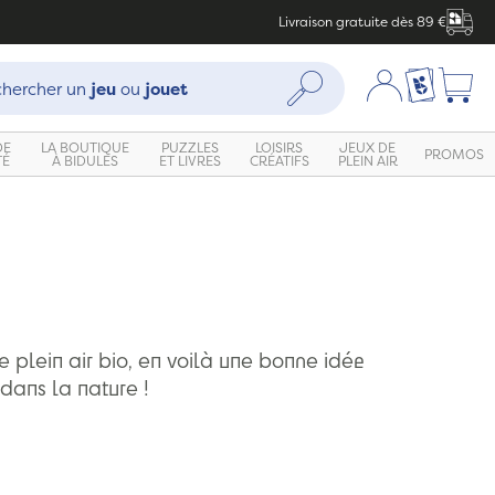
Livraison gratuite dès 89 €
che :
Mon compte
Ma liste c
Rechercher
hercher un
jeu
ou
jouet
DE
LA BOUTIQUE
PUZZLES
LOISIRS
JEUX DE
PROMOS
TÉ
À BIDULES
ET LIVRES
CRÉATIFS
PLEIN AIR
e plein air bio, en voilà une bonne idée
 dans la nature !