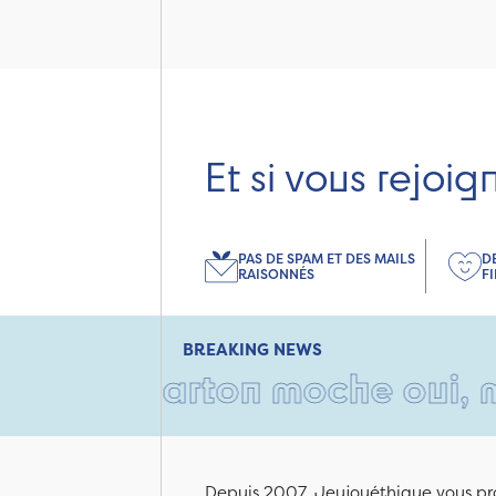
Et si vous rejoig
PAS DE SPAM ET DES MAILS
D
RAISONNÉS
F
BREAKING NEWS
 Un carton moche oui, mais r
Depuis 2007, Jeujouéthique vous pro