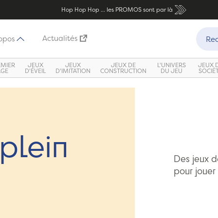
Hop Hop Hop ... les PROMOS sont par là
Recher
Actualités
opos
Rec
EMIER
JEUX
JEUX
JEUX DE
L'UNIVERS
JEUX 
ÂGE
D'ÉVEIL
D'IMITATION
CONSTRUCTION
DU JEU
SOCIÉ
plein
Des jeux d
pour jouer