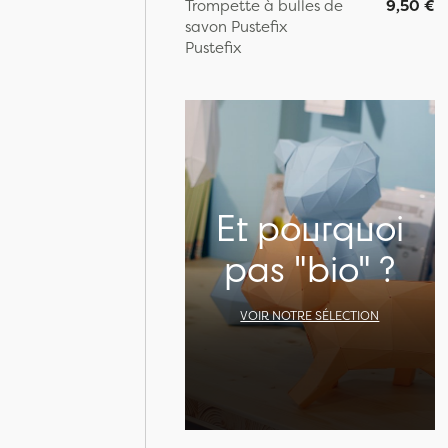
Trompette à bulles de
9,50 €
savon Pustefix
Pustefix
Et pourquoi
pas "bio" ?
VOIR NOTRE SÉLECTION