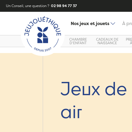
Un Conseil, une question ?
02 98 94 77 37
Nos jeux et jouets
À pr
CHAMBRE
CADEAUX DE
PR
D'ENFANT
NAISSANCE
Jeux de 
air