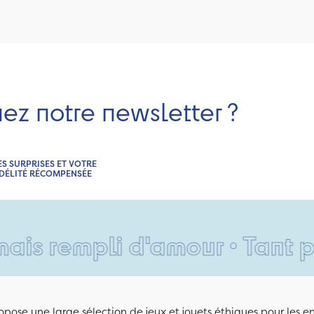
nez notre newsletter ?
ES SURPRISES ET VOTRE
IDÉLITÉ RÉCOMPENSÉE
empli d'amour • Tant pis pou
pose une large sélection de jeux et jouets éthiques pour les 