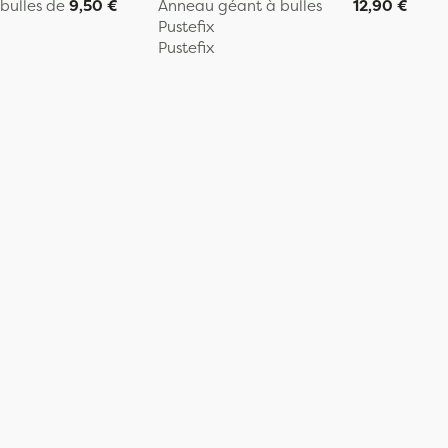
bulles de
9,50 €
Anneau géant à bulles
12,90 €
Pustefix
Pustefix