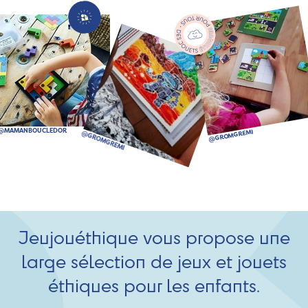
Jeujouéthique vous propose une
large sélection de jeux et jouets
éthiques pour les enfants.