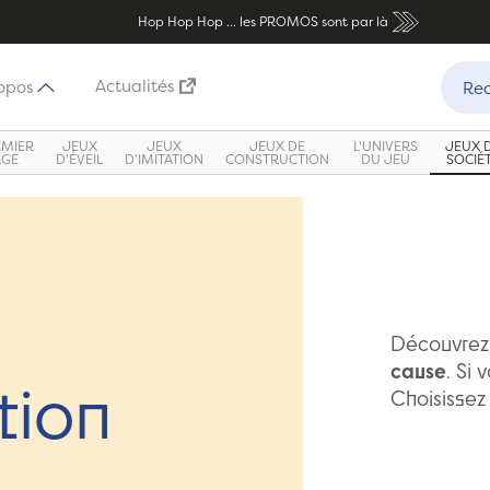
Hop Hop Hop ... les PROMOS sont par là
Recher
Actualités
opos
Rec
EMIER
JEUX
JEUX
JEUX DE
L'UNIVERS
JEUX 
ÂGE
D'ÉVEIL
D'IMITATION
CONSTRUCTION
DU JEU
SOCIÉ
Découvrez 
cause
. Si
tion
Choisissez 