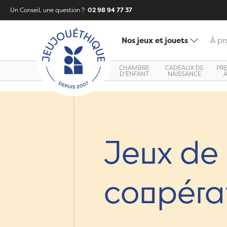
Un Conseil, une question ?
02 98 94 77 37
Nos jeux et jouets
À pr
CHAMBRE
CADEAUX DE
PR
D'ENFANT
NAISSANCE
Jeux de
coopéra