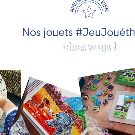
Nos jouets #JeuJouét
chez vous !