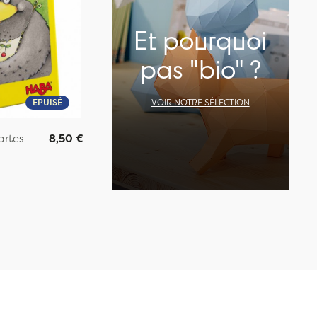
Et pourquoi
pas "bio" ?
EPUISÉ
VOIR NOTRE SÉLECTION
artes
8,50 €