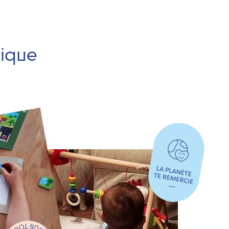
hique