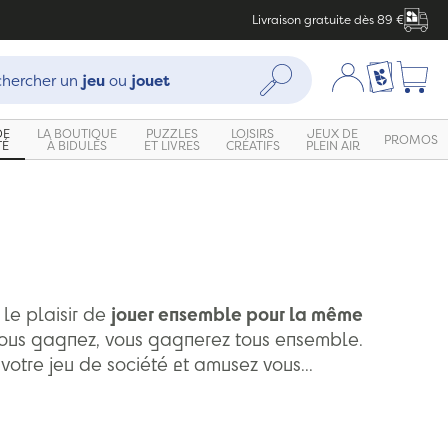
Livraison gratuite dès 89 €
che :
Mon compte
Ma liste c
Rechercher
hercher un
jeu
ou
jouet
DE
LA BOUTIQUE
PUZZLES
LOISIRS
JEUX DE
PROMOS
TÉ
À BIDULES
ET LIVRES
CRÉATIFS
PLEIN AIR
le plaisir de
jouer ensemble pour la même
 vous gagnez, vous gagnerez tous ensemble.
votre jeu de société et amusez vous...