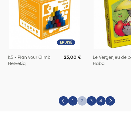
EPUISÉ
K3 - Plan your Climb
23,00 €
Le Verger jeu de c
Helvetiq
Haba
1
2
3
4
Précédent
Suivant