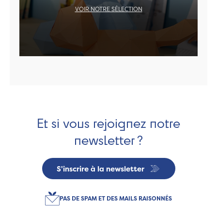
VOIR NOTRE SÉLECTION
Et si vous rejoignez notre
newsletter ?
S'inscrire à la newsletter
PAS DE SPAM ET DES MAILS RAISONNÉS