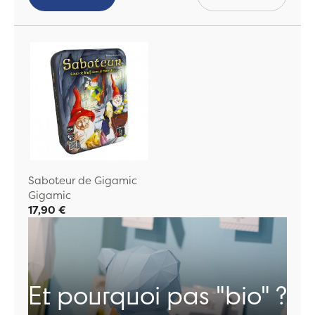
Saboteur de Gigamic
Gigamic
17,90 €
Et pourquoi pas "bio" ?