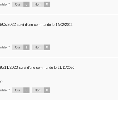
utile ?
0
0
Oui
Non
blié 23/02/2022
suivi d'une commande le 14/02/2022
utile ?
1
0
Oui
Non
publié 30/11/2020
suivi d'une commande le 21/11/2020
te
utile ?
0
0
Oui
Non