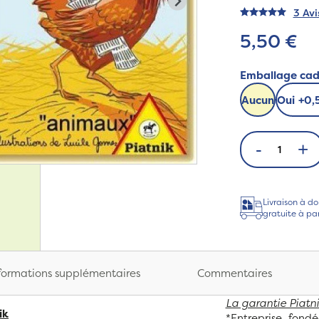
3 Avi
5,50 €
Emballage ca
Aucun
Oui
+
0,
-
+
Livraison à do
gratuite à pa
formations supplémentaires
Commentaires
La garantie Piatni
ik
*Entreprise fond