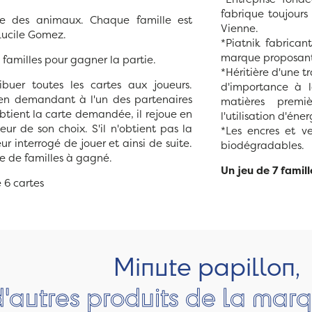
fabrique toujours
me des animaux. Chaque famille est
Vienne.
 Lucile Gomez.
*Piatnik fabrican
marque proposant 
familles pour gagner la partie.
*Héritière d'une t
ibuer toutes les cartes aux joueurs.
d'importance à l
 en demandant à l'un des partenaires
matières premiè
btient la carte demandée, il rejoue en
l'utilisation d'én
r de son choix. S'il n'obtient pas la
*Les encres et ver
eur interrogé de jouer et ainsi de suite.
biodégradables.
e de familles à gagné.
Un jeu de 7 famil
e 6 cartes
Minute papillon,
d'autres produits de la marq