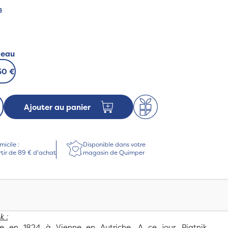
s
deau
50 €
Ajouter au panier
micile :
Disponible dans votre
rtir de 89 € d'achat
magasin de Quimper
k :
ée en 1824 à Vienne en Autriche. A ce jour, Piatnik