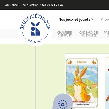
Un Conseil, une question ?
02 98 94 77 37
Nos jeux et jouets
À pr
CHAMBRE
CADEAUX DE
PR
D'ENFANT
NAISSANCE
Zoom