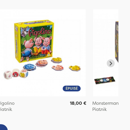
ÉPUISÉ
igolino
18,00 €
Monstermania
iatnik
Piatnik