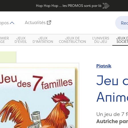
Hop Hop Hop ... les PROMOS sont par là
Recher
Actualités
opos
Rec
EMIER
JEUX
JEUX
JEUX DE
L'UNIVERS
JEUX 
ÂGE
D'ÉVEIL
D'IMITATION
CONSTRUCTION
DU JEU
SOCIÉ
Piatnik
Jeu d
Anim
Un jeu de 7 
Autriche par