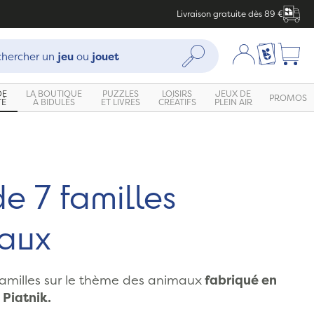
Livraison gratuite dès 89 €
che :
Mon compte
Ma liste c
Rechercher
hercher un
jeu
ou
jouet
DE
LA BOUTIQUE
PUZZLES
LOISIRS
JEUX DE
PROMOS
TÉ
À BIDULES
ET LIVRES
CRÉATIFS
PLEIN AIR
e 7 familles
aux
familles sur le thème des animaux
fabriqué en
 Piatnik.