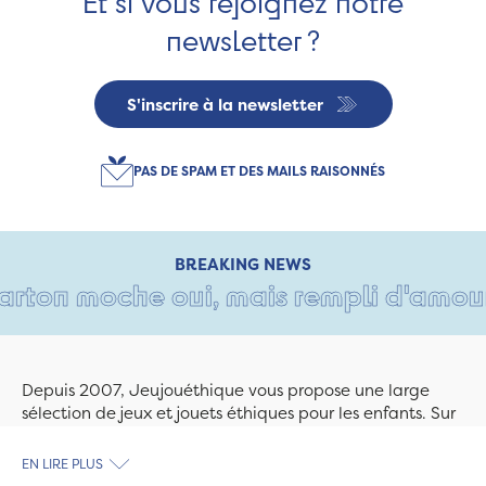
Et si vous rejoignez notre
newsletter ?
S'inscrire à la newsletter
PAS DE SPAM ET DES MAILS RAISONNÉS
BREAKING NEWS
ton moche oui, mais rempli d'amour • 
Depuis 2007, Jeujouéthique vous propose une large
sélection de jeux et jouets éthiques pour les enfants. Sur
Jeujouethique.com ou à la boutique de Quimper,
découvrez le plus grand choix de jouets en bois
EN LIRE PLUS
exclusivement fabriqués en France et en Europe. Nous