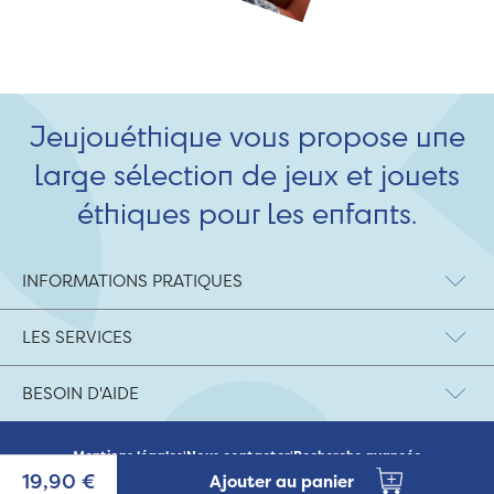
Jeujouéthique vous propose une
large sélection de jeux et jouets
éthiques pour les enfants.
INFORMATIONS PRATIQUES
LES SERVICES
BESOIN D'AIDE
Mentions légales
|
Nous contacter
|
Recherche avancée
© 2026 Jeujouethique.com - création UX/UI :
Agence Hypersthène
19,90 €
Ajouter au panier