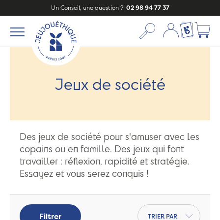
Un Conseil, une question ?
02 98 94 77 37
Mon compte
Ma liste c
Jeux de société
Des jeux de société pour s'amuser avec les
copains ou en famille. Des jeux qui font
travailler : réflexion, rapidité et stratégie.
Essayez et vous serez conquis !
Trier par
Filtrer