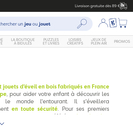
Livraison gratuite dès 89 €
che :
Mon compte
Ma liste c
Rechercher
hercher un
jeu
ou
jouet
DE
LA BOUTIQUE
PUZZLES
LOISIRS
JEUX DE
PROMOS
TÉ
À BIDULES
ET LIVRES
CRÉATIFS
PLEIN AIR
t jouets d'éveil en bois fabriqués en France
ope
, pour aider votre enfant à découvrir les
 le monde l'entourant. Il s'éveillera
ment
en toute sécurité
. Pour ses premiers
uvrez nos marques préférées :
les planches
es bouteilles sensorielles de
Petit Boom
,
 dès 3 mois. De jouets en bois de qualité,