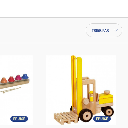
es reconnues telles que
Selecta
,
Haba
,
lus jeunes, découvrez
notre sélection dès 6
i que les
jeux d'éveil dès 12 mois
.
Trier par
EPUISÉ
EPUISÉ