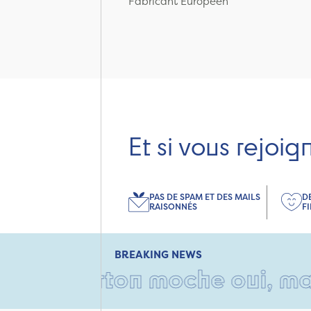
Fabricant Européen
Et si vous rejoig
PAS DE SPAM ET DES MAILS
D
RAISONNÉS
F
BREAKING NEWS
n carton moche oui, mais rem