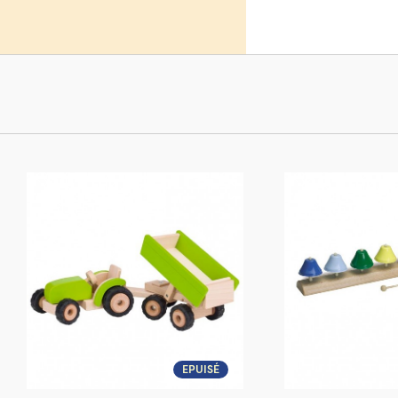
de marqu
Grimm's
.
Pour les p
mois
, ains
EPUISÉ