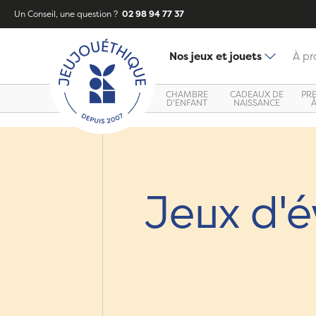
Un Conseil, une question ?
02 98 94 77 37
Nos jeux et jouets
À pr
CHAMBRE
CADEAUX DE
PR
D'ENFANT
NAISSANCE
Jeux d'é