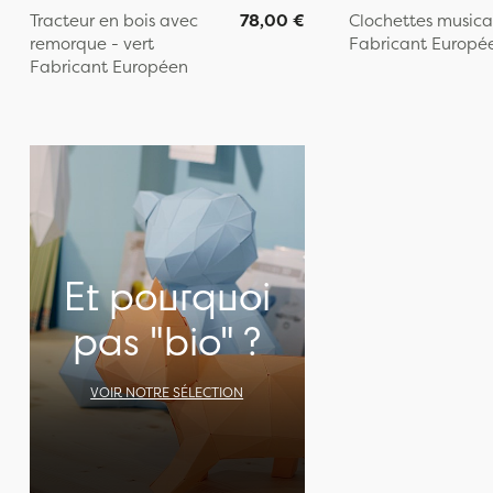
Tracteur en bois avec
78,00 €
Clochettes musica
remorque - vert
Fabricant Europé
Fabricant Européen
Et pourquoi
pas "bio" ?
VOIR NOTRE SÉLECTION