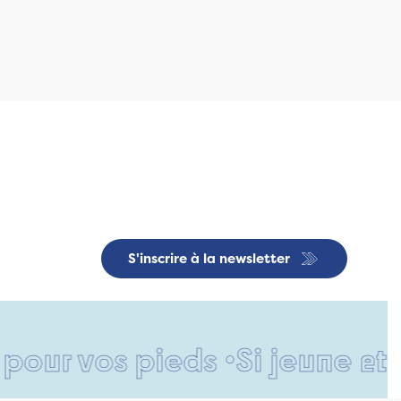
S'inscrire à la newsletter
vos pieds •
Si jeune et déjà