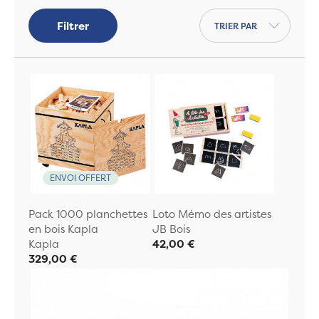
sensorielles de
Petit Boom
,
accessible dès
Trier par
Filtrer
3 mois. De jouets en bois de qualité, de
marques reconnues telles que
Selecta
,
Haba
,
Grimm's
.
Pour les plus jeunes, découvrez
notre
sélection dès 6 mois
, ainsi que les
jeux
d'éveil dès 12 mois
.
ENVOI OFFERT
Pack 1000 planchettes
Loto Mémo des artistes
en bois Kapla
JB Bois
Kapla
42,00 €
329,00 €