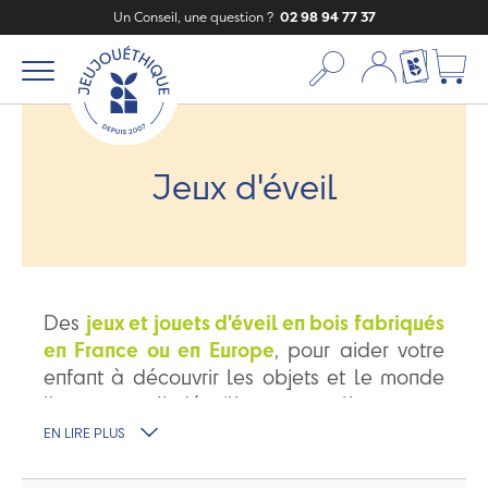
Un Conseil, une question ?
02 98 94 77 37
Mon compte
Ma liste c
Jeux d'éveil
Des
jeux et jouets d'éveil en bois fabriqués
en France ou en Europe
, pour aider votre
enfant à découvrir les objets et le monde
l'entourant. Il s'éveillera naturellement
en
toute sécurité
. Pour ses premiers jeux,
EN LIRE PLUS
découvrez nos marques préférées :
les
planches Wobbel
,
les bouteilles