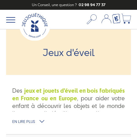
Un Conseil, une question ?
02 98 94 77 37
Mon compte
Ma liste c
Jeux d'éveil
Des
jeux et jouets d'éveil en bois fabriqués
en France ou en Europe
, pour aider votre
enfant à découvrir les objets et le monde
l'entourant. Il s'éveillera naturellement
en
toute sécurité
. Pour ses premiers jeux,
EN LIRE PLUS
découvrez nos marques préférées :
les
planches Wobbel
,
les bouteilles