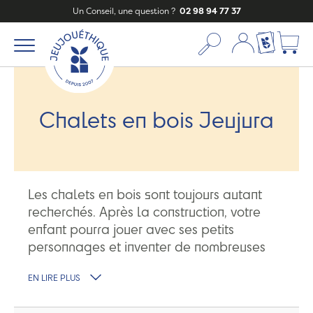
Un Conseil, une question ?
02 98 94 77 37
Mon compte
Ma liste c
Chalets en bois Jeujura
Les chalets en bois sont toujours autant
recherchés. Après la construction, votre
enfant pourra jouer avec ses petits
personnages et inventer de nombreuses
histoires. De véritables
chalets en bois
EN LIRE PLUS
fabriqués en France dans le Jura par la
société Jeujura.