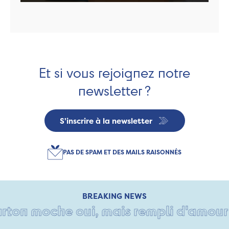
Et si vous rejoignez notre
newsletter ?
S'inscrire à la newsletter
PAS DE SPAM ET DES MAILS RAISONNÉS
BREAKING NEWS
ton moche oui, mais rempli d'amour • 