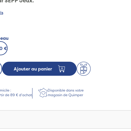
ar SEPP Jeux.
is
deau
50 €
Ajouter au panier
micile :
Disponible dans votre
rtir de 89 € d'achat
magasin de Quimper