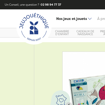
Un Conseil, une question ?
02 98 94 77 37
Nos jeux et jouets
À pr
CHAMBRE
CADEAUX DE
PR
D'ENFANT
NAISSANCE
Zoom