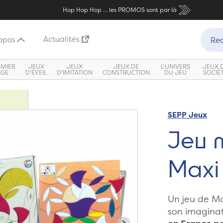
Hop Hop Hop ... les PROMOS sont par là
Recher
Actualités
opos
Rec
EMIER
JEUX
JEUX
JEUX DE
L'UNIVERS
JEUX 
ÂGE
D'ÉVEIL
D'IMITATION
CONSTRUCTION
DU JEU
SOCIÉ
SEPP Jeux
Zoom
Jeu 
Maxi 
Un jeu de M
son imaginati