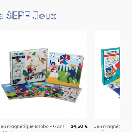
ue SEPP Jeux
eu magnétique Iotobo - 6 ans
24,50 €
Jeu magnétique 