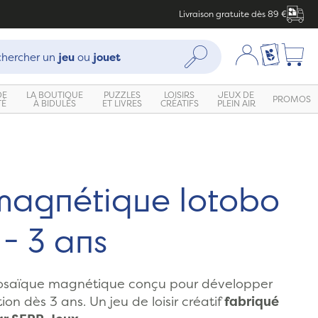
Livraison gratuite dès 89 €
che :
Mon compte
Ma liste c
Rechercher
hercher un
jeu
ou
jouet
DE
LA BOUTIQUE
PUZZLES
LOISIRS
JEUX DE
PROMOS
TÉ
À BIDULES
ET LIVRES
CRÉATIFS
PLEIN AIR
Zoom
magnétique Iotobo
- 3 ans
osaïque magnétique conçu pour développer
on dès 3 ans. Un jeu de loisir créatif
fabriqué