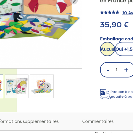
en France p
10 Av
35,90 €
Emballage ca
Aucun
Oui
+
1,
-
+
Livraison à do
gratuite à pa
formations supplémentaires
Commentaires