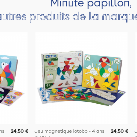
Minute papillon,
autres produits de la marq
ns
24,50 €
Jeu magnétique Iotobo - 4 ans
24,50 €
J