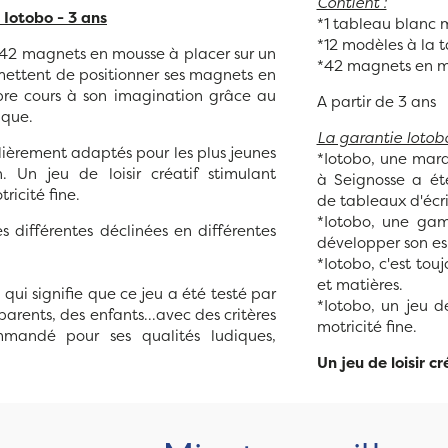
Contient :
Iotobo - 3 ans
*1 tableau blanc 
*12 modèles à la t
 42 magnets en mousse à placer sur un
*42 magnets en mo
mettent de positionner ses magnets en
ibre cours à son imagination grâce au
A partir de 3 ans
ique.
La garantie Iotobo
ièrement adaptés pour les plus jeunes
*Iotobo, une mar
. Un jeu de loisir créatif stimulant
à Seignosse a été
tricité fine.
de tableaux d'écr
*Iotobo, une ga
es différentes déclinées en différentes
développer son esp
*Iotobo, c'est touj
et matières.
e qui signifie que ce jeu a été testé par
*Iotobo, un jeu de
parents, des enfants...avec des critères
motricité fine.
ommandé pour ses qualités ludiques,
Un jeu de loisir 