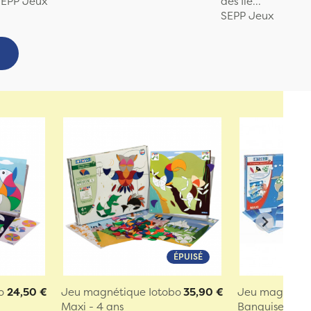
SEPP Jeux
des Île...
SEPP Jeux
ÉPUISÉ
o
24,50 €
Jeu magnétique Iotobo
35,90 €
Jeu magnétiq
Maxi - 4 ans
Banquise - 3 an