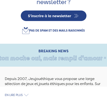
newsletter ?
S'inscrire à la newsletter
PAS DE SPAM ET DES MAILS RAISONNÉS
BREAKING NEWS
n moche oui, mais rempli d'amour • Tan
Depuis 2007, Jeujouéthique vous propose une large
sélection de jeux et jouets éthiques pour les enfants. Sur
Jeujouethique.com ou à la boutique de Quimper,
découvrez le plus grand choix de jouets en bois
EN LIRE PLUS
exclusivement fabriqués en France et en Europe. Nous
travaillons avec des artisans et des PME spécialisés dans