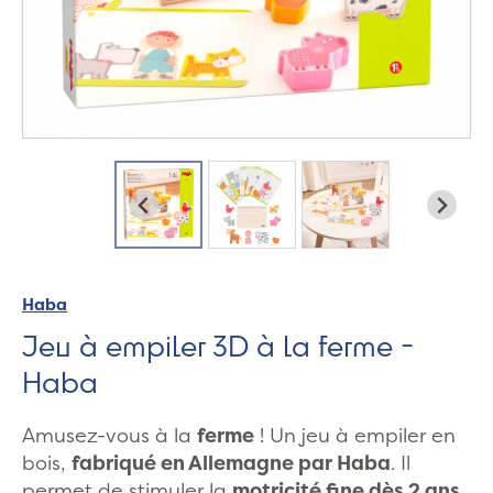
Haba
Jeu à empiler 3D à la ferme -
Haba
Amusez-vous à la
ferme
! Un jeu à empiler en
bois,
fabriqué en Allemagne par Haba
. Il
permet de stimuler la
motricité fine dès 2 ans
.