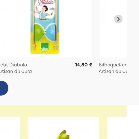
etit Diabolo
14,80 €
Bilboquet en bois
rtisan du Jura
Artisan du Jura