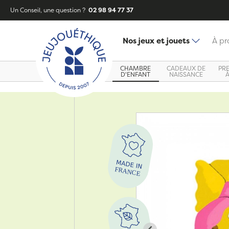
Un Conseil, une question ?
02 98 94 77 37
Nos jeux et jouets
À pr
CHAMBRE
CADEAUX DE
PR
D'ENFANT
NAISSANCE
Zoom