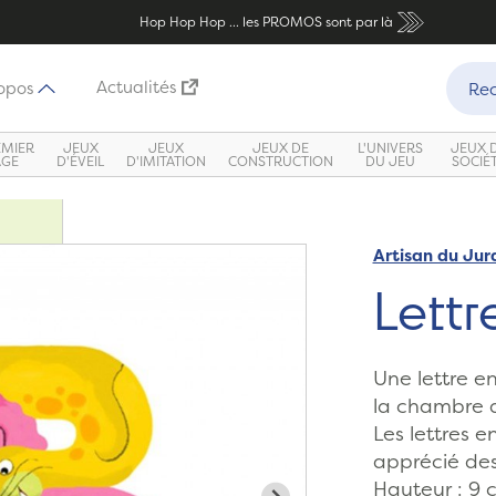
Hop Hop Hop ... les PROMOS sont par là
Recher
Actualités
opos
Rec
EMIER
JEUX
JEUX
JEUX DE
L'UNIVERS
JEUX 
ÂGE
D'ÉVEIL
D'IMITATION
CONSTRUCTION
DU JEU
SOCIÉ
Artisan du Jur
Zoom
Lettr
Une lettre e
la chambre 
Les lettres e
apprécié de
Hauteur : 9 