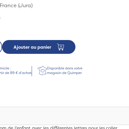
France (Jura)
s
Ajouter au panier
micile :
Disponible dans votre
rtir de 89 € d'achat
magasin de Quimper
 de l'enfant avec les différentes lettres pour les coller