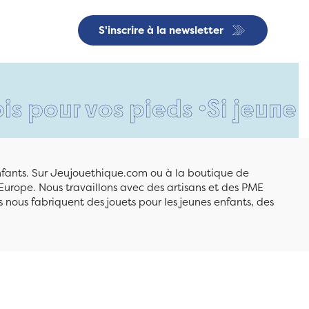
S'inscrire à la newsletter
 vos pieds •
Si jeune et déjà
enfants. Sur Jeujouethique.com ou à la boutique de
Europe. Nous travaillons avec des artisans et des PME
 nous fabriquent des jouets pour les jeunes enfants, des