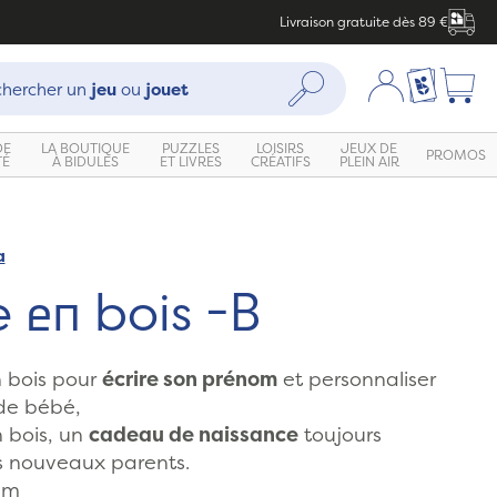
Livraison gratuite dès 89 €
che :
Mon compte
Ma liste c
Rechercher
hercher un
jeu
ou
jouet
DE
LA BOUTIQUE
PUZZLES
LOISIRS
JEUX DE
PROMOS
TÉ
À BIDULES
ET LIVRES
CRÉATIFS
PLEIN AIR
a
e en bois -B
n bois pour
écrire son prénom
et personnaliser
de bébé,
n bois, un
cadeau de naissance
toujours
s nouveaux parents.
cm