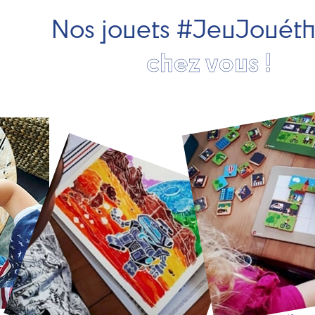
Nos jouets #JeuJouét
chez vous !