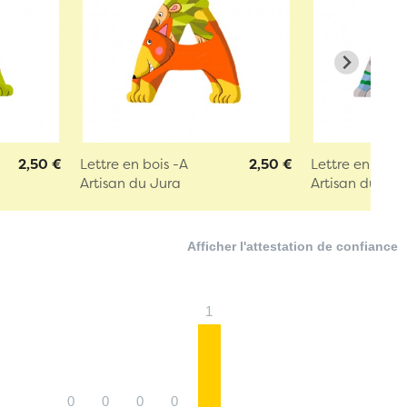
2,50 €
Lettre en bois -A
2,50 €
Lettre en bois 
Artisan du Jura
Artisan du Jur
Afficher l'attestation de confiance
1
0
0
0
0