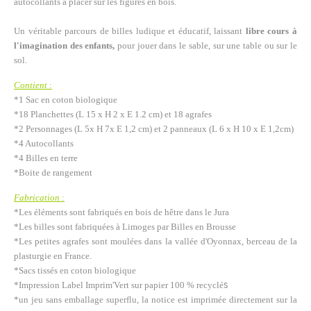
autocollants à placer sur les figures en bois.
Un véritable parcours de billes ludique et éducatif, laissant
libre cours à
l'imagination des enfants,
pour jouer dans le sable, sur une table ou sur le
sol.
Contient
:
*1 Sac en coton biologique
*18 Planchettes (L 15 x H 2 x E 1.2 cm) et 18 agrafes
*2 Personnages (L 5x H 7x E 1,2 cm) et 2 panneaux
(L 6 x H 10 x E 1,2cm)
*4 Autocollants
*4 Billes en terre
*Boite de rangement
Fabrication
:
*Les éléments sont fabriqués en bois de hêtre dans le Jura
*Les billes sont fabriquées à Limoges par Billes en Brousse
*Les petites agrafes sont moulées dans la vallée d'Oyonnax, berceau de la
plasturgie en France.
*Sacs tissés en coton biologique
s
*Impression Label Imprim'Vert sur papier 100 % recyclé
*un jeu sans emballage superflu, la notice est imprimée directement sur la