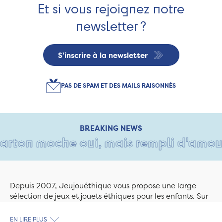
Et si vous rejoignez notre
newsletter ?
S'inscrire à la newsletter
PAS DE SPAM ET DES MAILS RAISONNÉS
BREAKING NEWS
rton moche oui, mais rempli d'amour • 
Depuis 2007, Jeujouéthique vous propose une large
sélection de jeux et jouets éthiques pour les enfants. Sur
Jeujouethique.com ou à la boutique de Quimper,
découvrez le plus grand choix de jouets en bois
EN LIRE PLUS