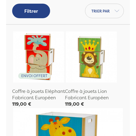
jouets
, l'élement
indispensable dans une
Trier par
Filtrer
chambre
.
ENVOI OFFERT
Coffre à jouets Eléphant
Coffre à jouets Lion
Fabricant Européen
Fabricant Européen
119,00 €
119,00 €