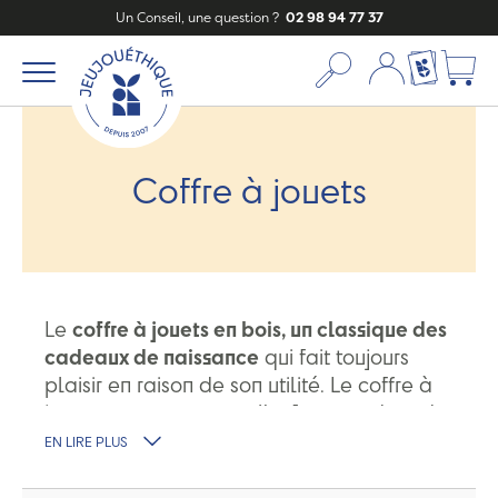
Un Conseil, une question ?
02 98 94 77 37
Mon compte
Ma liste c
Coffre à jouets
Le
coffre à jouets en bois, un classique des
cadeaux de naissance
qui fait toujours
plaisir en raison de son utilité. Le coffre à
jouets accompagnera l'enfant pendant de
nombreuses années, il y rangera
EN LIRE PLUS
facilement ses petites affaires comme par
exemple son
tapis de jeux
.
Le coffre à