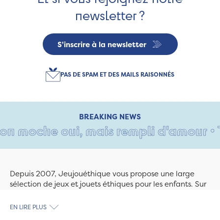
newsletter ?
S'inscrire à la newsletter
PAS DE SPAM ET DES MAILS RAISONNÉS
BREAKING NEWS
 moche oui, mais rempli d'amour • Tant
Depuis 2007, Jeujouéthique vous propose une large
sélection de jeux et jouets éthiques pour les enfants. Sur
Jeujouethique.com ou à la boutique de Quimper,
découvrez le plus grand choix de jouets en bois
EN LIRE PLUS
exclusivement fabriqués en France et en Europe. Nous