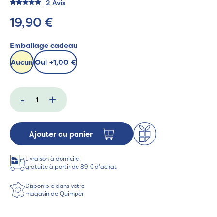
2 Avis
19,90 €
Emballage cadeau
Aucun
Oui
+
1,00 €
-
+
Ajouter au panier
Livraison à domicile :
gratuite à partir de 89 € d'achat
Disponible dans votre
magasin de Quimper