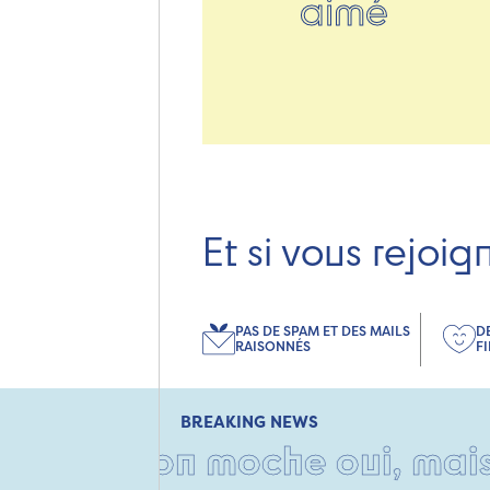
aimé
Et si vous rejoig
PAS DE SPAM ET DES MAILS
D
RAISONNÉS
F
BREAKING NEWS
arton moche oui, mais rempli