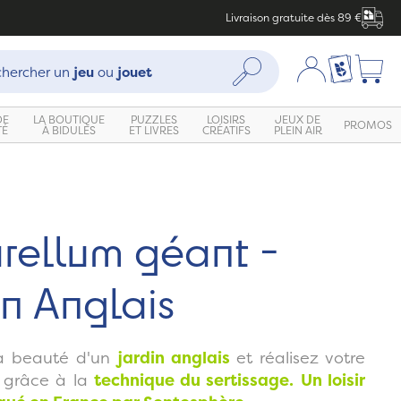
Livraison gratuite dès 89 €
che :
Mon compte
Ma liste c
Rechercher
hercher un
jeu
ou
jouet
DE
LA BOUTIQUE
PUZZLES
LOISIRS
JEUX DE
PROMOS
TÉ
À BIDULES
ET LIVRES
CRÉATIFS
PLEIN AIR
Zoom
rellum géant -
n Anglais
a beauté d'un
jardin anglais
et réalisez votre
t grâce à la
technique du sertissage.
Un loisir