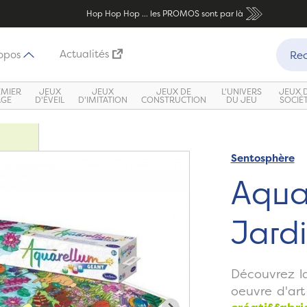
Hop Hop Hop ... les PROMOS sont par là
Recher
Actualités
opos
Rec
EMIER
JEUX
JEUX
JEUX DE
L'UNIVERS
JEUX 
ÂGE
D'ÉVEIL
D'IMITATION
CONSTRUCTION
DU JEU
SOCIÉ
Sentosphère
Zoom
Aqua
Jardi
Découvrez l
oeuvre d'ar