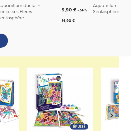
quarellum Junior -
Aquarellum Junior
9,90 €
-34%
rincesses Fleurs
Sentosphère
entosphère
14,90 €
ÉPUISÉ