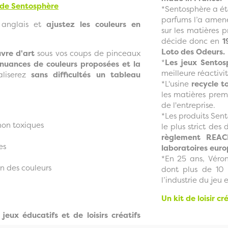
 de Sentosphère
*Sentosphère a ét
parfums l’a amené
 anglais et
ajustez les couleurs en
sur les matières 
décide donc en
1
Loto des Odeurs.
uvre d'art
sous vos coups de pinceaux
*
Les jeux Sentos
 nuances de couleurs proposées et la
meilleure réactivi
aliserez
sans difficultés un tableau
*L'usine
recycle t
les matières pre
de l'entreprise.
*Les produits Sent
 non toxiques
le plus strict des
règlement REACH
es
laboratoires euro
*En 25 ans, Véro
on des couleurs
dont plus de 10 
l’industrie du jeu
Un kit de loisir c
eux éducatifs et de loisirs créatifs