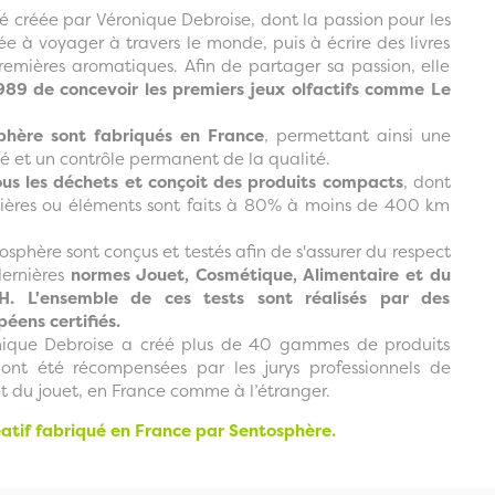
é créée par Véronique Debroise, dont la passion pour les
e à voyager à travers le monde, puis à écrire des livres
premières aromatiques. Afin de partager sa passion, elle
989 de concevoir les premiers jeux olfactifs comme Le
phère sont fabriqués en France
, permettant ainsi une
té et un contrôle permanent de la qualité.
ous les déchets et conçoit des produits compacts
, dont
mières ou éléments sont faits à 80% à moins de 400 km
osphère sont conçus et testés afin de s'assurer du respect
 dernières
normes Jouet, Cosmétique, Alimentaire et du
. L'ensemble de ces tests sont réalisés par des
péens certifiés.
nique Debroise a créé plus de 40 gammes de produits
ont été récompensées par les jurys professionnels de
 et du jouet, en France comme à l’étranger.
réatif fabriqué en France par Sentosphère.