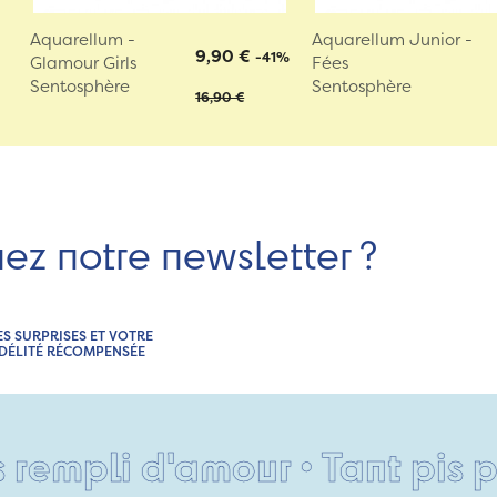
Aquarellum -
Aquarellum Junior -
9,90 €
-41%
Glamour Girls
Fées
Sentosphère
Sentosphère
16,90 €
nez notre newsletter ?
ES SURPRISES ET VOTRE
IDÉLITÉ RÉCOMPENSÉE
 d'amour • Tant pis pour vos