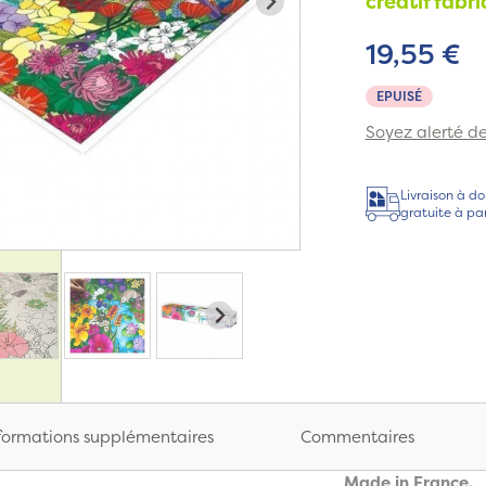
créatif fabr
19,55 €
EPUISÉ
Soyez alerté de 
Livraison à do
gratuite à pa
formations supplémentaires
Commentaires
Made in France.