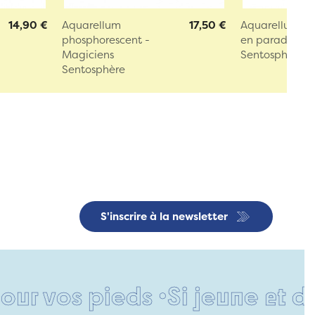
14,90 €
Aquarellum
17,50 €
Aquarellum - 
phosphorescent -
en parade
Magiciens
Sentosphère
Sentosphère
S'inscrire à la newsletter
 pieds •
Si jeune et déjà si