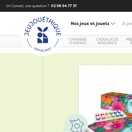
Un Conseil, une question ?
02 98 94 77 37
Nos jeux et jouets
À pr
CHAMBRE
CADEAUX DE
PR
D'ENFANT
NAISSANCE
Zoom