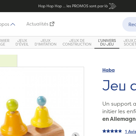
Hop Hop Hop ... les PROMOS sont par là
Recher
Actualités
opos
Rec
EMIER
JEUX
JEUX
JEUX DE
L'UNIVERS
JEUX 
ÂGE
D'ÉVEIL
D'IMITATION
CONSTRUCTION
DU JEU
SOCIÉ
Haba
Zoom
Jeu 
Un support a
initier les e
en Allemagn
1 Avi