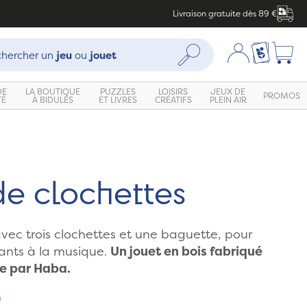
Livraison gratuite dès 89 €
che :
Mon compte
Ma liste c
Rechercher
hercher un
jeu
ou
jouet
DE
LA BOUTIQUE
PUZZLES
LOISIRS
JEUX DE
PROMOS
TÉ
À BIDULES
ET LIVRES
CRÉATIFS
PLEIN AIR
de clochettes
vec trois clochettes et une baguette, pour
nfants à la musique.
Un jouet en bois fabriqué
e par Haba.
s