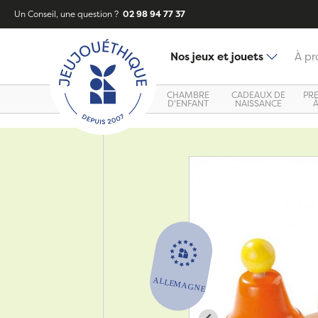
Un Conseil, une question ?
02 98 94 77 37
Nos jeux et jouets
À pr
CHAMBRE
CADEAUX DE
PR
D'ENFANT
NAISSANCE
Zoom