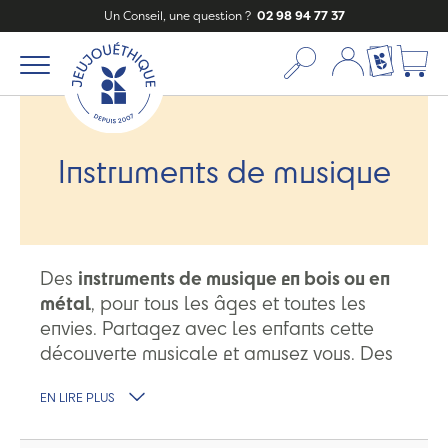
Un Conseil, une question ?
02 98 94 77 37
Mon compte
Ma liste c
Instruments de musique
Des
instruments de musique en bois ou en
métal
, pour tous les âges et toutes les
envies. Partagez avec les enfants cette
découverte musicale et amusez vous. Des
jouets ludiques et éducatifs.
EN LIRE PLUS