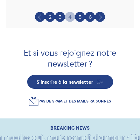
Page:
2
3
4
5
6
Précédent
Suivant
Et si vous rejoignez notre
newsletter ?
S'inscrire à la newsletter
PAS DE SPAM ET DES MAILS RAISONNÉS
BREAKING NEWS
che oui, mais rempli d'amour • Tant p