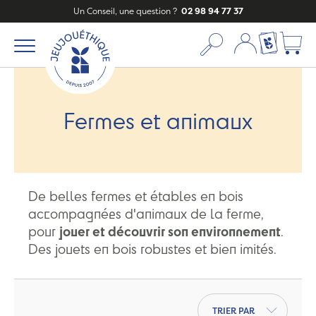
Un Conseil, une question ?
02 98 94 77 37
Mon compte
Ma liste c
Fermes et animaux
De belles fermes et étables en bois
accompagnées d'animaux de la ferme,
pour
jouer et découvrir son environnement
.
Des jouets en bois robustes et bien imités.
Trier par