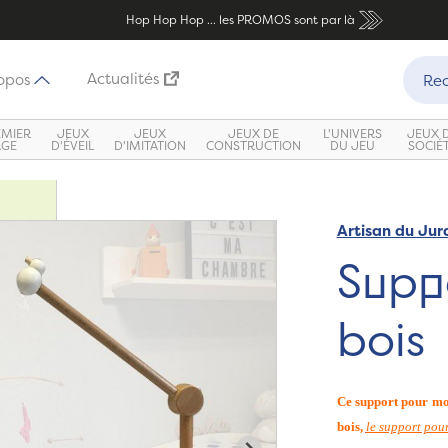
Hop Hop Hop ... les PROMOS sont par là
Recher
Actualités
opos
Rec
EMIER
JEUX
JEUX
JEUX DE
L'UNIVERS
JEUX 
ÂGE
D'ÉVEIL
D'IMITATION
CONSTRUCTION
DU JEU
SOCIÉ
Artisan du Jur
Supp
bois
Ce support pour mob
bois,
le support pour