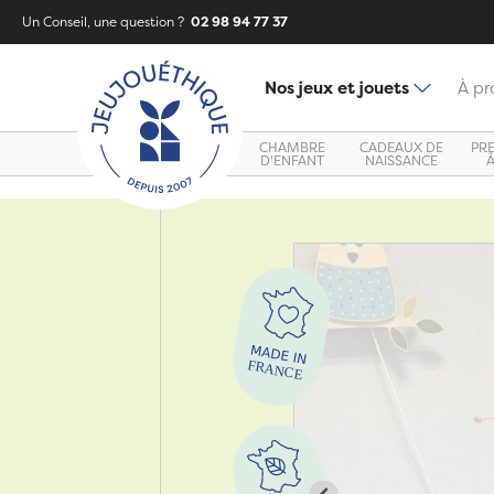
Un Conseil, une question ?
02 98 94 77 37
Nos jeux et jouets
À pr
CHAMBRE
CADEAUX DE
PR
D'ENFANT
NAISSANCE
Zoom