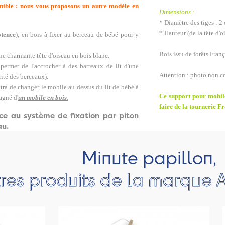
onible : nous vous proposons un autre modèle en
Dimensions
:
* Diamètre des tiges : 2
* Hauteur (de la tête d'o
otence
), en bois à fixer au berceau de bébé pour y
Bois issu de forêts Fran
ne charmante tête d'oiseau en bois blanc.
permet de l'accrocher à des barreaux de lit d'une
Attention : photo non c
ité des berceaux).
ra de changer le mobile au dessus du lit de bébé à
Ce support pour mobile
agné d'
un mobile en bois
.
faire de la tournerie Fr
ce au système de fixation par piton
au.
Minute papillon,
res produits de la marque A