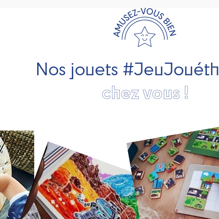
Nos jouets #JeuJouét
chez vous !