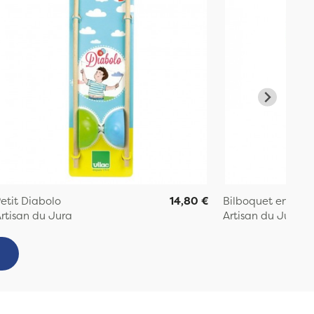
etit Diabolo
14,80 €
Bilboquet en bois
rtisan du Jura
Artisan du Jura