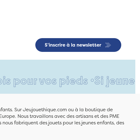
S'inscrire à la newsletter
r vos pieds •
Si jeune et déj
enfants. Sur Jeujouethique.com ou à la boutique de
Europe. Nous travaillons avec des artisans et des PME
 nous fabriquent des jouets pour les jeunes enfants, des