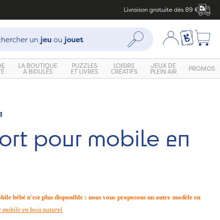
Livraison gratuite dès 89 €
che :
Mon compte
Ma liste c
Rechercher
hercher un
jeu
ou
jouet
DE
LA BOUTIQUE
PUZZLES
LOISIRS
JEUX DE
PROMOS
TÉ
À BIDULES
ET LIVRES
CRÉATIFS
PLEIN AIR
a
ort pour mobile en
ile bébé n'est plus disponible : nous vous proposons un autre modèle en
 mobile en bois naturel