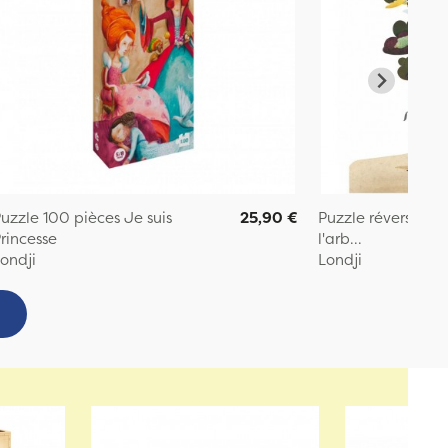
uzzle 100 pièces Je suis
25,90 €
Puzzle réversible 
rincesse
l'arb...
ondji
Londji