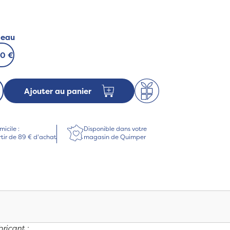
deau
00 €
Ajouter au panier
micile :
Disponible dans votre
rtir de 89 € d'achat
magasin de Quimper
ricant :