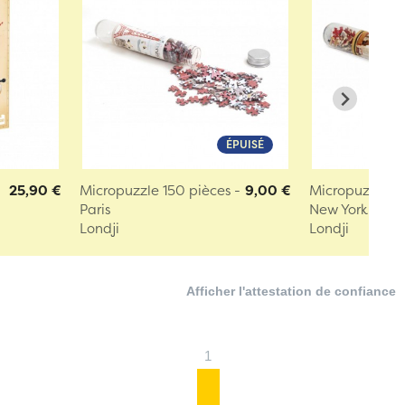
ÉPUISÉ
25,90 €
Micropuzzle 150 pièces -
9,00 €
Micropuzzle 15
Paris
New York
Londji
Londji
Afficher l'attestation de confiance
1