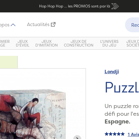
Hop Hop Hop ... les PROMOS sont par là
Recher
Actualités
opos
Rec
EMIER
JEUX
JEUX
JEUX DE
L'UNIVERS
JEUX 
ÂGE
D'ÉVEIL
D'IMITATION
CONSTRUCTION
DU JEU
SOCIÉ
Londji
Zoom
Puzz
Un puzzle ro
défi pour l'e
Espagne.
1 Avi