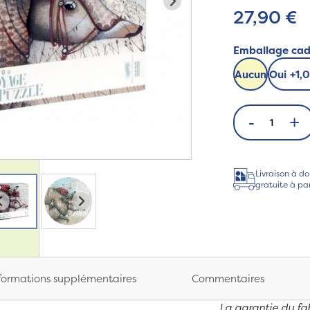
27,90 €
Emballage ca
Aucun
Oui
+
1,
-
+
Livraison à do
gratuite à pa
formations supplémentaires
Commentaires
La garantie du fab