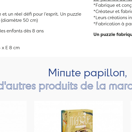
*Fabrique et conço
*Créateur et fabri
et un réel défi pour l’esprit. Un puzzle
*Leurs créations in
s (diamètre 50 cm)
*Fabrication à par
es enfants dès 8 ans
Un puzzle fabriq
4 x E 8 cm
Minute papillon,
d'autres produits de la mar