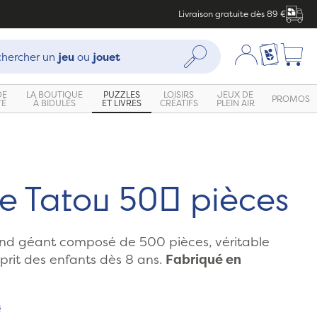
Livraison gratuite dès 89 €
che :
Mon compte
Ma liste c
Rechercher
hercher un
jeu
ou
jouet
DE
LA BOUTIQUE
PUZZLES
LOISIRS
JEUX DE
PROMOS
TÉ
À BIDULES
ET LIVRES
CRÉATIFS
PLEIN AIR
le Tatou 500 pièces
nd géant composé de 500 pièces, véritable
sprit des enfants dès 8 ans.
Fabriqué en
s