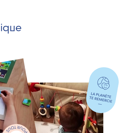
hique