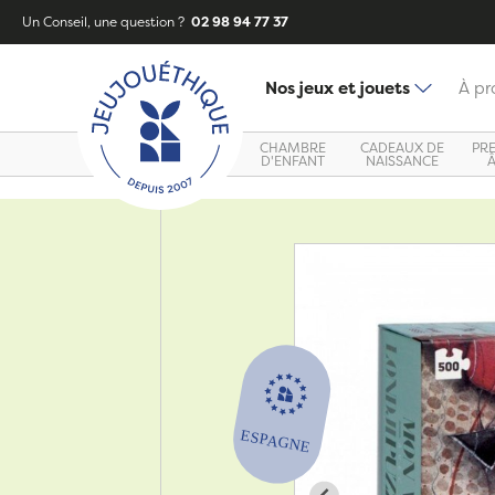
Un Conseil, une question ?
02 98 94 77 37
Nos jeux et jouets
À pr
CHAMBRE
CADEAUX DE
PR
D'ENFANT
NAISSANCE
Zoom