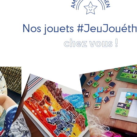
Nos jouets #JeuJouét
chez vous !