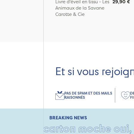
Livre d'éveil en tissu - Les
29,90 €
Animaux de la Savane
Carotte & Cie
Et si vous rejoig
PAS DE SPAM ET DES MAILS
D
RAISONNÉS
F
BREAKING NEWS
 • Un carton moche oui, mais