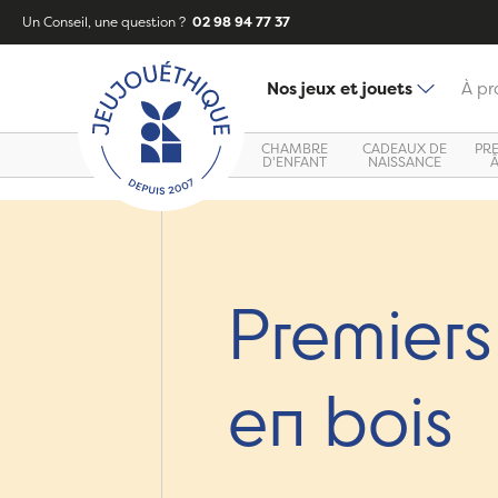
Un Conseil, une question ?
02 98 94 77 37
Nos jeux et jouets
À pr
CHAMBRE
CADEAUX DE
PR
D'ENFANT
NAISSANCE
Premiers 
en bois