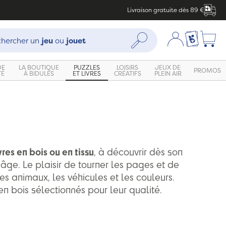
Livraison gratuite dès 89 €
che :
Mon compte
Ma liste c
Rechercher
hercher un
jeu
ou
jouet
DE
LA BOUTIQUE
PUZZLES
LOISIRS
JEUX DE
PROMOS
TÉ
À BIDULES
ET LIVRES
CRÉATIFS
PLEIN AIR
vres en bois ou en tissu
, à découvrir dès son
 âge. Le plaisir de tourner les pages et de
es animaux, les véhicules et les couleurs.
en bois sélectionnés pour leur qualité.