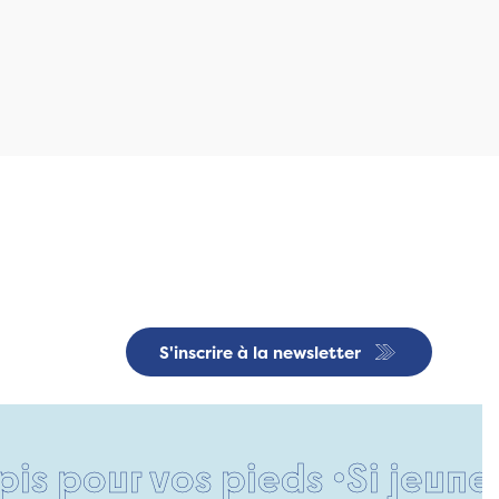
S'inscrire à la newsletter
our vos pieds •
Si jeune et d