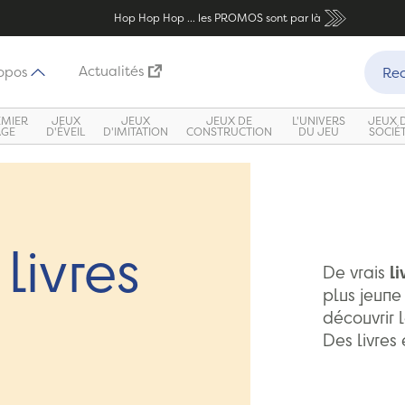
Hop Hop Hop ... les PROMOS sont par là
Recher
Actualités
opos
Rec
EMIER
JEUX
JEUX
JEUX DE
L'UNIVERS
JEUX 
ÂGE
D'ÉVEIL
D'IMITATION
CONSTRUCTION
DU JEU
SOCIÉ
livres
De vrais
li
plus jeune
découvrir l
Des livres 