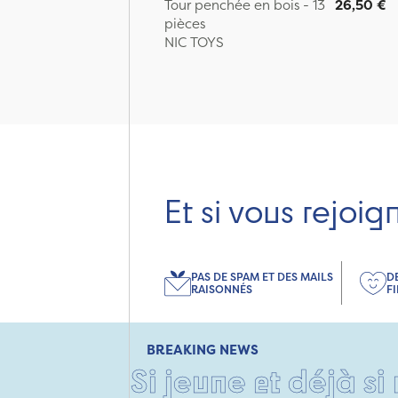
Tour penchée en bois - 13
26,50 €
pièces
NIC TOYS
Et si vous rejoig
PAS DE SPAM ET DES MAILS
D
RAISONNÉS
F
BREAKING NEWS
Si jeune et déjà si res