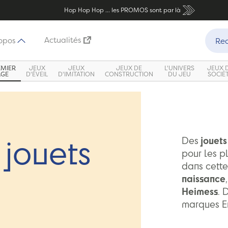
Hop Hop Hop ... les PROMOS sont par là
Recher
Actualités
opos
Rec
EMIER
JEUX
JEUX
JEUX DE
L'UNIVERS
JEUX 
ÂGE
D'ÉVEIL
D'IMITATION
CONSTRUCTION
DU JEU
SOCIÉ
 jouets
Des
jouets
pour les pl
dans cet
naissance
Heimess
. 
marques E