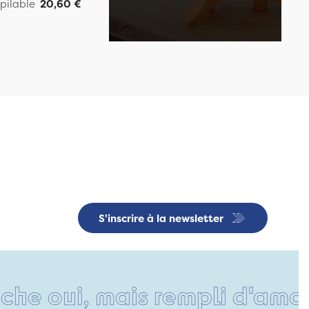
pilable
20,60 €
S'inscrire à la newsletter
ui, mais rempli d'amour • T