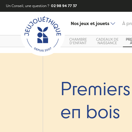
Un Conseil, une question ?
02 98 94 77 37
Nos jeux et jouets
À pr
CHAMBRE
CADEAUX DE
PR
D'ENFANT
NAISSANCE
Premiers
en bois