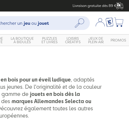
Livraison gratuite dès 89 €
che :
Mon compte
Ma liste c
Rechercher
hercher un
jeu
ou
jouet
DE
LA BOUTIQUE
PUZZLES
LOISIRS
JEUX DE
PROMOS
TÉ
À BIDULES
ET LIVRES
CRÉATIFS
PLEIN AIR
 en bois pour un éveil ludique
, adaptés
us jeunes. De l'originalité et de la couleur
te gamme de
jouets en bois dès la
, des
marques Allemandes Selecta ou
Découvrez également toutes les autres
uropéennes.