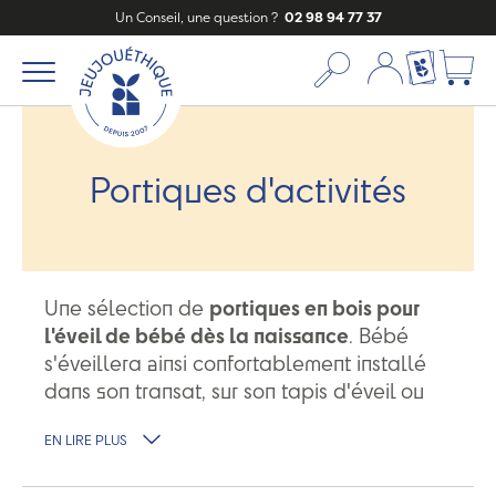
Un Conseil, une question ?
02 98 94 77 37
Mon compte
Ma liste c
Portiques d'activités
Une sélection de
portiques en bois pour
l'éveil de bébé dès la naissance
. Bébé
s'éveillera ainsi confortablement installé
dans son transat, sur son tapis d'éveil ou
dans son parc. Une large sélection de
EN LIRE PLUS
portiques colorés,
fabriqués en Allemagne
pour la sécurité de bébé
.