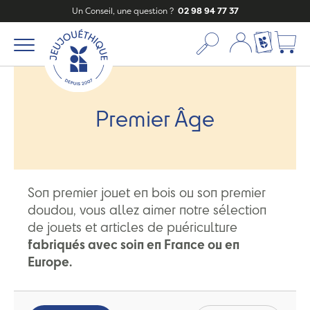
Un Conseil, une question ?
02 98 94 77 37
Mon compte
Ma liste c
Premier Âge
Son premier jouet en bois ou son premier
doudou, vous allez aimer notre sélection
de jouets et articles de puériculture
fabriqués avec soin en France ou en
Europe.