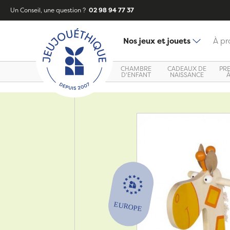
Un Conseil, une question ?
02 98 94 77 37
Nos jeux et jouets
À pr
CHAMBRE
CADEAUX DE
PR
D'ENFANT
NAISSANCE