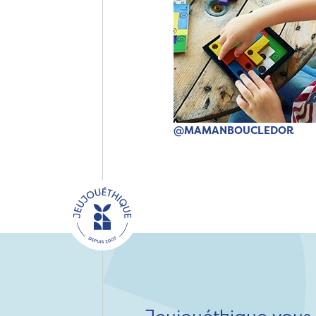
@MAMANBOUCLEDOR
Jeujouéthique vous