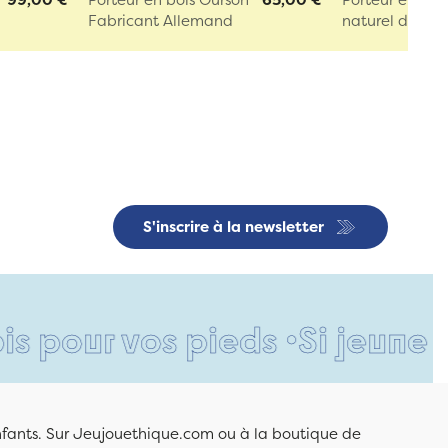
Fabricant Allemand
naturel de lux..
S'inscrire à la newsletter
ur vos pieds •
Si jeune et dé
enfants. Sur Jeujouethique.com ou à la boutique de