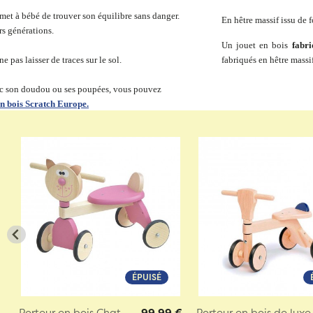
ermet à bébé de trouver son équilibre sans danger.
En hêtre massif issu de 
rs générations.
Un jouet en bois
fabr
 pas laisser de traces sur le sol.
fabriqués en hêtre massi
vec son doudou ou ses poupées, vous pouvez
n bois Scratch Europe.
ÉPUISÉ
Porteur en bois Chat
99,99 €
Porteur en bois de luxe