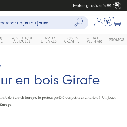
Livraison gratuite dès 89 €
che :
Mon compte
Ma liste c
Rechercher
hercher un
jeu
ou
jouet
DE
LA BOUTIQUE
PUZZLES
LOISIRS
JEUX DE
PROMOS
TÉ
À BIDULES
ET LIVRES
CRÉATIFS
PLEIN AIR
e
ur en bois Girafe
irafe de Scratch Europe, le porteur préféré des petits aventuriers ! Un jouet
 Europe
.