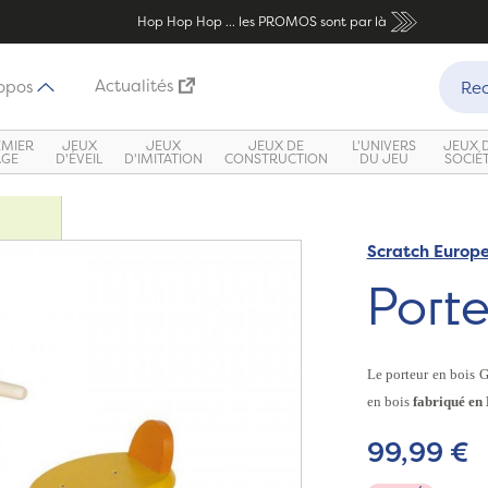
Hop Hop Hop ... les PROMOS sont par là
Recher
Actualités
opos
Rec
EMIER
JEUX
JEUX
JEUX DE
L'UNIVERS
JEUX 
ÂGE
D'ÉVEIL
D'IMITATION
CONSTRUCTION
DU JEU
SOCIÉ
Scratch Europ
Porte
Le porteur en bois G
en bois
fabriqué en
99,99 €