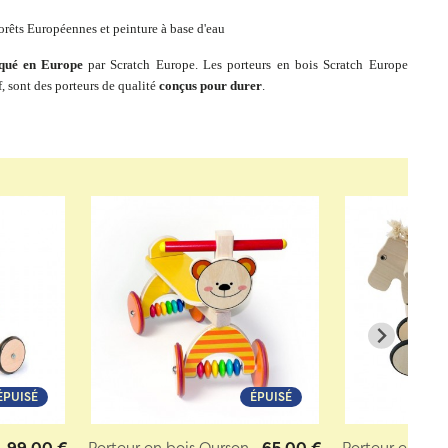
forêts Européennes et peinture à base d'eau
iqué en Europe
par Scratch Europe. Les porteurs en bois Scratch Europe
f, sont des porteurs de qualité
conçus pour durer
.
ÉPUISÉ
ÉPUISÉ
99,00 €
Porteur en bois Ourson
65,00 €
Porteur en boi