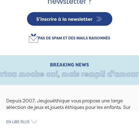
newsletter ?
S'inscrire à la newsletter
PAS DE SPAM ET DES MAILS RAISONNÉS
BREAKING NEWS
ton moche oui, mais rempli d'amour • T
Depuis 2007, Jeujouéthique vous propose une large
sélection de jeux et jouets éthiques pour les enfants. Sur
Jeujouethique.com ou à la boutique de Quimper,
découvrez le plus grand choix de jouets en bois
EN LIRE PLUS
exclusivement fabriqués en France et en Europe. Nous
travaillons avec des artisans et des PME spécialisés dans