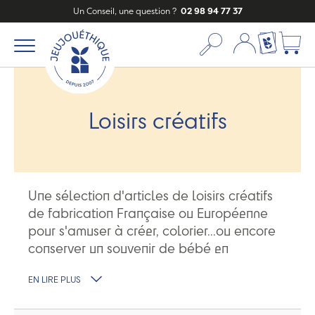
Un Conseil, une question ?
02 98 94 77 37
Mon compte
Ma liste c
Loisirs créatifs
Une sélection d'articles de loisirs créatifs
de fabrication Française ou Européenne
pour s'amuser à créer, colorier...ou encore
conserver un souvenir de bébé en
encadrant l'empreinte de son pied ou de
EN LIRE PLUS
sa main.