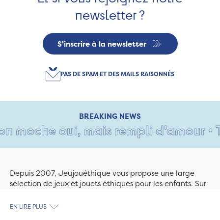
newsletter ?
S'inscrire à la newsletter
PAS DE SPAM ET DES MAILS RAISONNÉS
BREAKING NEWS
 moche oui, mais rempli d'amour • Tant
Depuis 2007, Jeujouéthique vous propose une large
sélection de jeux et jouets éthiques pour les enfants. Sur
Jeujouethique.com ou à la boutique de Quimper,
découvrez le plus grand choix de jouets en bois
EN LIRE PLUS
exclusivement fabriqués en France et en Europe. Nous