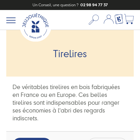
Un Conseil, une question ?
02 98 94 77 37
Mon compte
Ma liste c
Tirelires
De véritables tirelires en bois fabriquées
en France ou en Europe. Ces belles
tirelires sont indispensables pour ranger
ses économies à l'abri des regards
indiscrets.