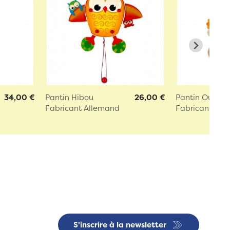
34,00 €
Pantin Hibou
26,00 €
Pantin Ourson
Fabricant Allemand
Fabricant All
S'inscrire à la newsletter