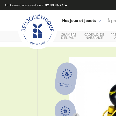
Un Conseil, une question ?
02 98 94 77 37
Nos jeux et jouets
À pr
CHAMBRE
CADEAUX DE
PR
D'ENFANT
NAISSANCE
Zoom