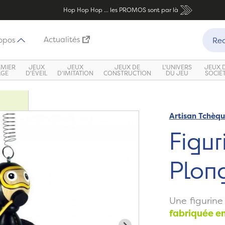
Hop Hop Hop ... les PROMOS sont par là
Recher
Actualités
opos
Rec
EMIER
JEUX
JEUX
JEUX DE
L'UNIVERS
JEUX 
ÂGE
D'ÉVEIL
D'IMITATION
CONSTRUCTION
DU JEU
SOCIÉ
Artisan Tchèq
Zoom
Figur
Plon
Une figurine
fabriquée e