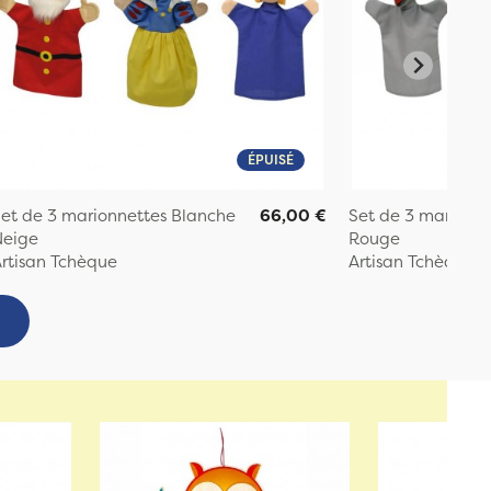
ÉPUISÉ
et de 3 marionnettes Blanche
66,00 €
Set de 3 marionn
Neige
Rouge
rtisan Tchèque
Artisan Tchèque