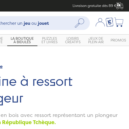
Livraison gratuite dès 89 €
che :
Mon compte
Ma liste c
Rechercher
hercher un
jeu
ou
jouet
DE
LA BOUTIQUE
PUZZLES
LOISIRS
JEUX DE
PROMOS
TÉ
À BIDULES
ET LIVRES
CRÉATIFS
PLEIN AIR
ue
Zoom
ine à ressort
geur
 en bois avec ressort représentant un plongeur
n République Tchèque.