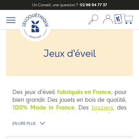
Un Conseil, une question ?
02 98 94 77 37
Mon compte
Ma liste c
Jeux d'éveil
Des jeux d'éveil
fabriqués en France
, pour
bien grandir. Des jouets en bois de qualité,
100% Made in France
. Des
bouliers
, des
jouets empilables
, des
jouets à traîner
, ...
Un ensemble de jouets en bois fabriqués
EN LIRE PLUS
en France pour s'éveiller en jouant, le tout
sélectionné avec soin par Jeujouéthique.