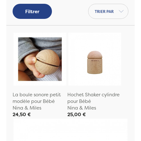
Découvrez le catalogue de jouets
Vilac
,
Trier par
Filtrer
une marque emblématique du savoir-faire
français. Pour des jeux originaux, tournez-
vous vers
Les Jouets Libres
, des jouets pour
petits et plus grands !
La boule sonore petit
Hochet Shaker cylindre
modèle pour Bébé
pour Bébé
Nina & Miles
Nina & Miles
24,50 €
25,00 €