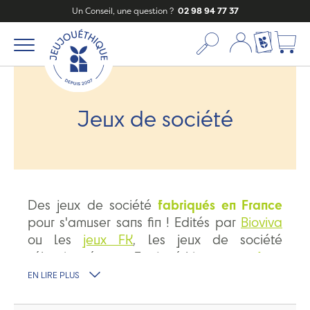
Un Conseil, une question ?
02 98 94 77 37
Mon compte
Ma liste c
Jeux de société
Des jeux de société
fabriqués en France
pour s'amuser sans fin ! Edités par
Bioviva
ou les
jeux FK
, les jeux de société
sélectionnés par Jeujouéthique sont
éco-
conçus
: ils sont français de fabrication et
EN LIRE PLUS
sont imprimés sur du
carton recyclé
avec
des encres végétales ! De vrais jeux