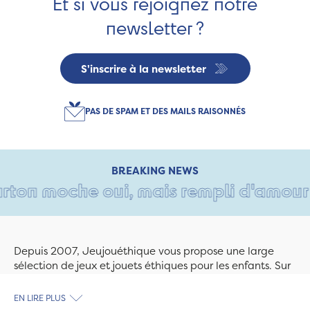
Et si vous rejoignez notre
newsletter ?
S'inscrire à la newsletter
PAS DE SPAM ET DES MAILS RAISONNÉS
BREAKING NEWS
rton moche oui, mais rempli d'amour • 
Depuis 2007, Jeujouéthique vous propose une large
sélection de jeux et jouets éthiques pour les enfants. Sur
Jeujouethique.com ou à la boutique de Quimper,
découvrez le plus grand choix de jouets en bois
EN LIRE PLUS
exclusivement fabriqués en France et en Europe. Nous