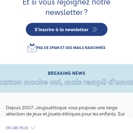
Et si vous rejoignez notre
newsletter ?
S'inscrire à la newsletter
PAS DE SPAM ET DES MAILS RAISONNÉS
BREAKING NEWS
arton moche oui, mais rempli d'amour 
Depuis 2007, Jeujouéthique vous propose une large
sélection de jeux et jouets éthiques pour les enfants. Sur
Jeujouethique.com ou à la boutique de Quimper,
découvrez le plus grand choix de jouets en bois
EN LIRE PLUS
exclusivement fabriqués en France et en Europe. Nous