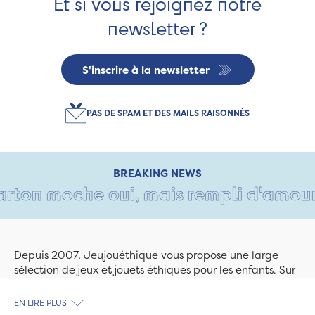
Et si vous rejoignez notre
newsletter ?
S'inscrire à la newsletter
PAS DE SPAM ET DES MAILS RAISONNÉS
BREAKING NEWS
rton moche oui, mais rempli d'amour •
Depuis 2007, Jeujouéthique vous propose une large
sélection de jeux et jouets éthiques pour les enfants. Sur
Jeujouethique.com ou à la boutique de Quimper,
découvrez le plus grand choix de jouets en bois
EN LIRE PLUS
exclusivement fabriqués en France et en Europe. Nous