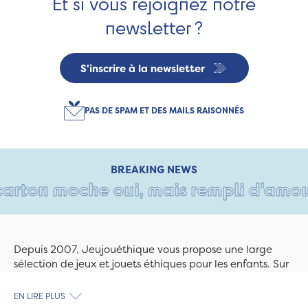
Et si vous rejoignez notre
newsletter ?
S'inscrire à la newsletter
PAS DE SPAM ET DES MAILS RAISONNÉS
BREAKING NEWS
arton moche oui, mais rempli d'amour 
Depuis 2007, Jeujouéthique vous propose une large
sélection de jeux et jouets éthiques pour les enfants. Sur
Jeujouethique.com ou à la boutique de Quimper,
découvrez le plus grand choix de jouets en bois
EN LIRE PLUS
exclusivement fabriqués en France et en Europe. Nous